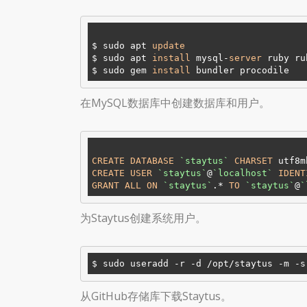
$ sudo apt 
update
$ sudo apt 
install
 mysql-
server
 ruby ru
$ sudo gem 
install
在MySQL数据库中创建数据库和用户。
CREATE
DATABASE
`staytus`
CHARSET
 utf8m
CREATE
USER
`staytus`
@
`localhost`
IDENT
GRANT
ALL
ON
`staytus`
.* 
TO
`staytus`
@
`
为Staytus创建系统用户。
从GitHub存储库下载Staytus。