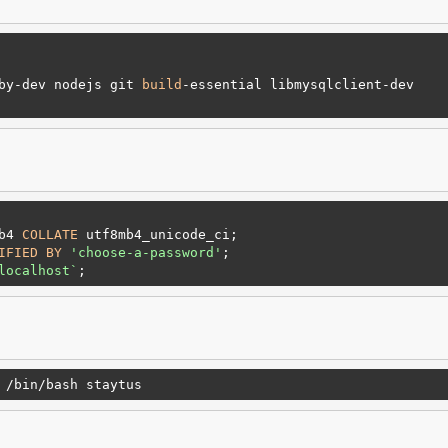
by-dev nodejs git 
build
-essential libmysqlclient-dev

b4 
COLLATE
IFIED
BY
'choose-a-password'
localhost`