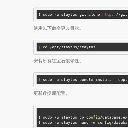
$ sudo -u staytus git clone 
https:
/
/git
使用以下命令更改目录。
$
cd
 /opt/staytus/staytus
安装所有红宝石依赖性。
$
 sudo -u staytus bundle install --depl
更新数据库配置。
$ sudo -u staytus cp 
config
/database.ex
$ sudo -u staytus nano -w 
config