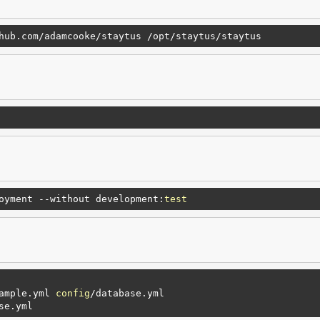
hub.com/adamcooke
/staytus /opt
/staytus/staytus
oyment --without development:
test
ample.yml 
config
/database.yml
