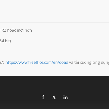
8 R2 hoặc mới hơn
64 bit)
hức
https://www.freeffice.com/en/doad
và tải xuống ứng dụng