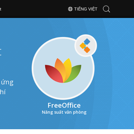
t
TIẾNG VIỆT
t
à ứng
hí
FreeOffice
Năng suất văn phòng