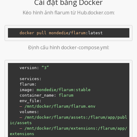
Cài đặt bằng Docker
Kéo hình ảnh flarum từ Hub.docker.com:
docker
pull
mondedie
/
flarum
:latest
Định cấu hình docker-compose.yml:
version
: 
“3”
services
:
flarum
:
image
: 
mondedie/flarum:stable
container_name
: 
flarum
env_file
:
–
/mnt/docker/flarum/flarum.env
volumes
:
–
/mnt/docker/flarum/assets:/flarum/app/publ
ic/assets
–
/mnt/docker/flarum/extensions:/flarum/app/
extensions