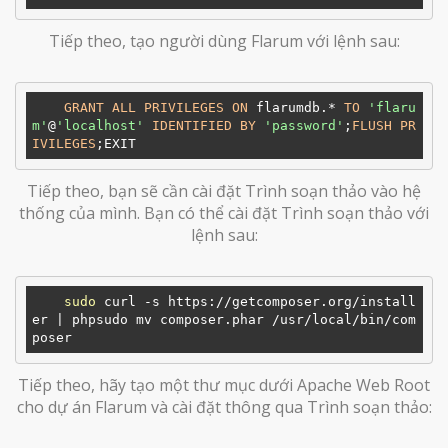
Tiếp theo, tạo người dùng Flarum với lệnh sau:
GRANT
ALL
PRIVILEGES
ON
 flarumdb.* 
TO
'flaru
m'
@
'localhost'
IDENTIFIED
BY
'password'
;
FLUSH
PR
IVILEGES
Tiếp theo, bạn sẽ cần cài đặt Trình soạn thảo vào hệ
thống của mình. Bạn có thể cài đặt Trình soạn thảo với
lệnh sau:
sudo
 curl -s https://getcomposer.org/install
er | phpsudo mv composer.phar /usr/local/bin/com
Tiếp theo, hãy tạo một thư mục dưới Apache Web Root
cho dự án Flarum và cài đặt thông qua Trình soạn thảo: