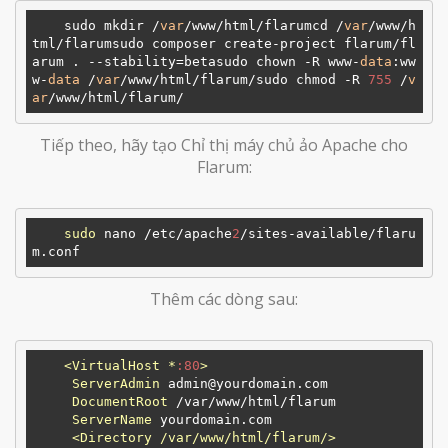
    sudo mkdir /
var
/www/html/flarumcd /
var
/www/h
tml/flarumsudo composer create-project flarum/fl
arum . --stability=betasudo chown -R www-
data
:ww
w-
data
 /
var
/www/html/flarum/sudo chmod -R 
755
 /
v
ar
Tiếp theo, hãy tạo Chỉ thị máy chủ ảo Apache cho
Flarum:
sudo
 nano /etc/apache
2
/sites-available/flaru
Thêm các dòng sau:
<VirtualHost *
:80
>
ServerAdmin
 admin@yourdomain.com

DocumentRoot
 /var/www/html/flarum

ServerName
 yourdomain.com

<Directory /var/www/html/flarum/>