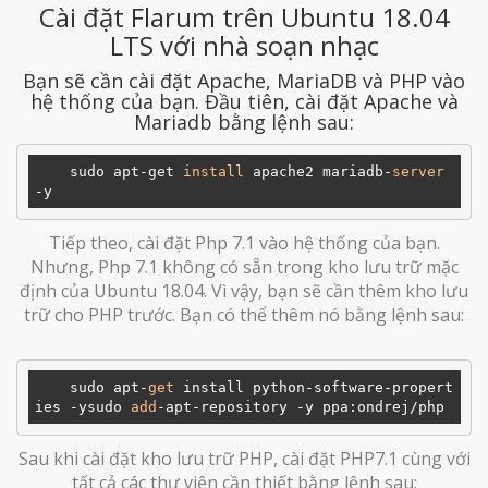
Cài đặt Flarum trên Ubuntu 18.04
LTS với nhà soạn nhạc
Bạn sẽ cần cài đặt Apache, MariaDB và PHP vào
hệ thống của bạn. Đầu tiên, cài đặt Apache và
Mariadb bằng lệnh sau:
    sudo apt-get 
install
 apache2 mariadb-
server
Tiếp theo, cài đặt Php 7.1 vào hệ thống của bạn.
Nhưng, Php 7.1 không có sẵn trong kho lưu trữ mặc
định của Ubuntu 18.04. Vì vậy, bạn sẽ cần thêm kho lưu
trữ cho PHP trước. Bạn có thể thêm nó bằng lệnh sau:
    sudo apt-
get
 install python-software-propert
ies -ysudo 
add
Sau khi cài đặt kho lưu trữ PHP, cài đặt PHP7.1 cùng với
tất cả các thư viện cần thiết bằng lệnh sau: