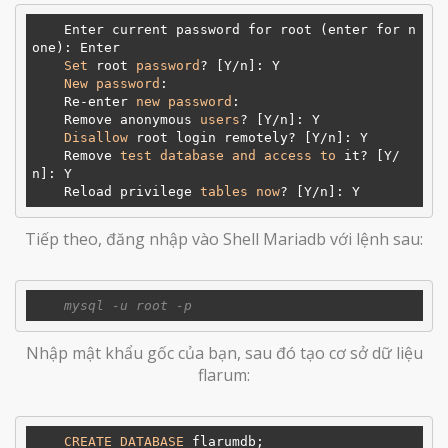
    Enter current password for root (enter for n
one): Enter

Set
 root 
password
? [Y/n]: Y

New
password
: 

    Re-enter 
new
password
: 

    Remove anonymous 
users
? [Y/n]: Y

Disallow
 root login remotely? [Y/n]: Y

    Remove 
test
database
and
access
to
 it? [Y/
n]: Y

    Reload privilege 
tables
now
Tiếp theo, đăng nhập vào Shell Mariadb với lệnh sau:
Nhập mật khẩu gốc của bạn, sau đó tạo cơ sở dữ liệu
flarum:
CREATE
DATABASE