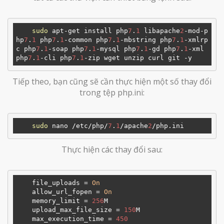
sudo
 apt-get install php
7
.
1
 libapache
2
-mod-p
hp
7
.
1
 php
7
.
1
-common php
7
.
1
-mbstring php
7
.
1
-xmlrp
c php
7
.
1
-soap php
7
.
1
-mysql php
7
.
1
-gd php
7
.
1
-xml 
php
7
.
1
-cli php
7
.
1
Tiếp theo, bạn cũng sẽ cần thực hiện một số thay đổi
trong tệp php.ini:
sudo
 nano /etc/php/
7
.
1
/apache
2
Thực hiện các thay đổi sau:
file_uploads
 = 
On
allow_url_fopen
 = 
On
memory_limit
 = 
256
M

upload_max_file_size
 = 
150
M

max_execution_time
 = 
450