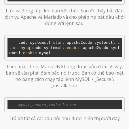
Lưu và đóng tệp, khi bạn kết thúc. Sau đó, hãy bắt đầu
dịch vụ Apache và Mariadb và cho phép họ bắt đầu khởi
động với lệnh sau:
    sudo systemctl 
start
 apache2sudo systemctl 
s
tart
 mysqlsudo systemctl 
enable
 apache2sudo syst
emctl 
enable
Theo mặc định, MariaDB không được bảo đảm. Vì vậy,
bạn sẽ cần phải đảm bảo nó trước. Bạn có thể bảo mật
nó bằng cách chạy tập lệnh MySQL \ _Secure \
_installation:
Trả lời tất cả các câu hỏi như được hiển thị dưới đây: