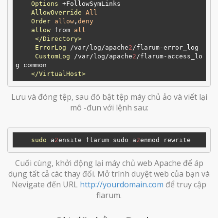
Options
 +FollowSymLinks

AllowOverride
All
Order
allow
,
deny
allow
 from 
all
</Directory>
ErrorLog
 /var/log/apache
2
/flarum-error_log

CustomLog
 /var/log/apache
2
/flarum-access_lo
g common

</VirtualHost>
Lưu và đóng tệp, sau đó bật tệp máy chủ ảo và viết lại
mô -đun với lệnh sau:
sudo
 a
2
ensite flarum sudo a
2
Cuối cùng, khởi động lại máy chủ web Apache để áp
dụng tất cả các thay đổi. Mở trình duyệt web của bạn và
Nevigate đến URL
http://yourdomain.com
để truy cập
flarum.