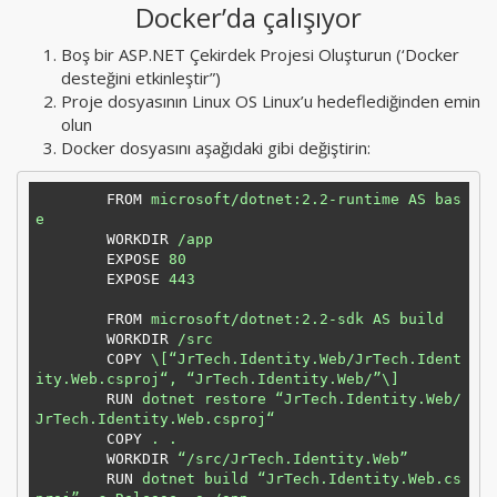
Docker’da çalışıyor
Boş bir ASP.NET Çekirdek Projesi Oluşturun (‘Docker
desteğini etkinleştir”)
Proje dosyasının Linux OS Linux’u hedeflediğinden emin
olun
Docker dosyasını aşağıdaki gibi değiştirin:
FROM
microsoft/dotnet:2.2-runtime AS bas
e  
WORKDIR
/app  
EXPOSE
80  
EXPOSE
443  
FROM
microsoft/dotnet:2.2-sdk AS build  
WORKDIR
/src  
COPY
\[“JrTech.Identity.Web/JrTech.Ident
ity.Web.csproj“, “JrTech.Identity.Web/”\]  
RUN
dotnet restore “JrTech.Identity.Web/
JrTech.Identity.Web.csproj“  
COPY
. .  
WORKDIR
“/src/JrTech.Identity.Web”  
RUN
dotnet build “JrTech.Identity.Web.cs