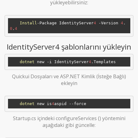
yükleyebilirsiniz:
Install
-Package IdentityServer
4
 -Version 
4
.
0
.
4
IdentityServer4 şablonlarını yükleyin
dotnet
 new -i IdentityServer
4
Quickui Dosyaları ve ASP.NET Kimlik (İsteğe Bağlı)
ekleyin
dotnet
 new is
4
Startup.cs içindeki configureServices () yöntemini
aşağıdaki gibi güncelle: