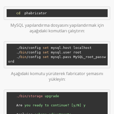
cd
MySQL yapılandırma dosyasını yapılandırmak için
aşağıdaki komutları çalıştırın:
    ./bin/config 
set
 mysql.host localhost

    ./
bin
/config 
set
 mysql.user root

    ./
bin
/config 
set
 mysql.pass MySQL_root_passw
Aşağıdaki komutu yürüterek fabricator şemasını
yükleyin:
./bin/storage
upgrade
Are
you ready to continue? [y/N] y