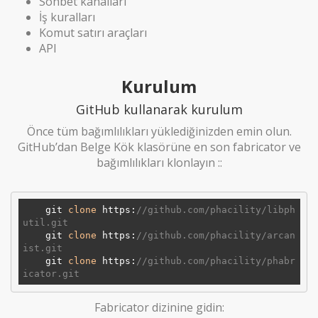
Sohbet kanalları
İş kuralları
Komut satırı araçları
API
Kurulum
GitHub kullanarak kurulum
Önce tüm bağımlılıkları yüklediğinizden emin olun.
GitHub’dan Belge Kök klasörüne en son fabricator ve
bağımlılıkları klonlayın ::
    git 
clone
 https:
//github.com/phacility/libph
util.git
    git 
clone
 https:
//github.com/phacility/arcan
ist.git
    git 
clone
 https:
//github.com/phacility/phabr
icator.git
Fabricator dizinine gidin: