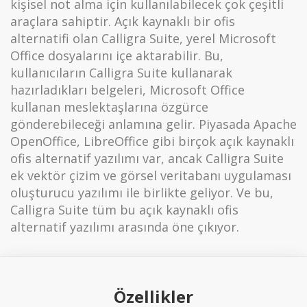
kişisel not alma için kullanılabilecek çok çeşitli
araçlara sahiptir. Açık kaynaklı bir ofis
alternatifi olan Calligra Suite, yerel Microsoft
Office dosyalarını içe aktarabilir. Bu,
kullanıcıların Calligra Suite kullanarak
hazırladıkları belgeleri, Microsoft Office
kullanan meslektaşlarına özgürce
gönderebileceği anlamına gelir. Piyasada Apache
OpenOffice, LibreOffice gibi birçok açık kaynaklı
ofis alternatif yazılımı var, ancak Calligra Suite
ek vektör çizim ve görsel veritabanı uygulaması
oluşturucu yazılımı ile birlikte geliyor. Ve bu,
Calligra Suite tüm bu açık kaynaklı ofis
alternatif yazılımı arasında öne çıkıyor.
Özellikler