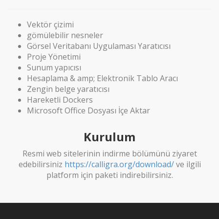
Vektör çizimi
gömülebilir nesneler
Görsel Veritabanı Uygulaması Yaratıcısı
Proje Yönetimi
Sunum yapıcısı
Hesaplama & amp; Elektronik Tablo Aracı
Zengin belge yaratıcısı
Hareketli Dockers
Microsoft Office Dosyası İçe Aktar
Kurulum
Resmi web sitelerinin indirme bölümünü ziyaret
edebilirsiniz
https://calligra.org/download/
ve ilgili
platform için paketi indirebilirsiniz.