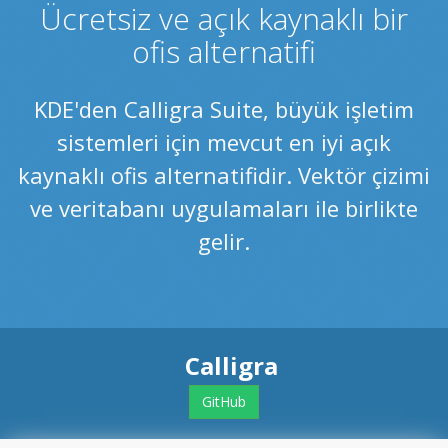
Ücretsiz ve açık kaynaklı bir
ofis alternatifi
KDE'den Calligra Suite, büyük işletim
sistemleri için mevcut en iyi açık
kaynaklı ofis alternatifidir. Vektör çizimi
ve veritabanı uygulamaları ile birlikte
gelir.
Calligra
GitHub