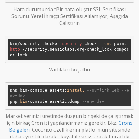
Hata durumunda “Bir hata oluştu: SSL Sertifikası
Sorunu: Yerel İhraççı Sertifikası Alılamıyor, Aşağıda
Çalıştırın
bin/security-checker 
security:
check --
end
-point=
http:
/
/security.sensiolabs.org/check
_lock compos
Varlıkları boşaltın
php bin/console assets:
install
--symlink web --e
nv=dev
php 
bin
/console assetic:dump 
--env=dev
Market yerinizi üretimde düzgün bir şekilde çalıştırmak
için birkaç Cron işi yapılandırmanız gerekir. Bkz.
Crons
Belgeleri
. Cocorico özelliklerini platformun sitesinde
daha ayrıntılı olarak okuyabilirsiniz, ancak buradaki