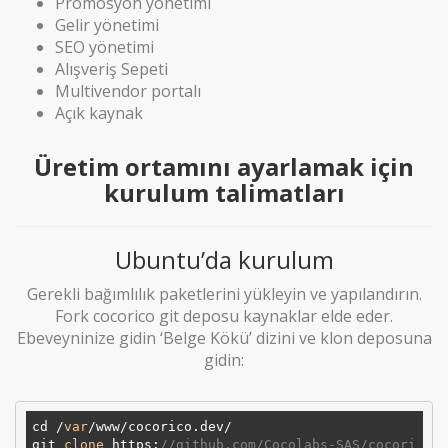
Promosyon yönetimi
Gelir yönetimi
SEO yönetimi
Alışveriş Sepeti
Multivendor portalı
Açık kaynak
Üretim ortamını ayarlamak için
kurulum talimatları
Ubuntu’da kurulum
Gerekli bağımlılık paketlerini yükleyin ve yapılandırın.
Fork cocorico git deposu kaynaklar elde eder.
Ebeveyninize gidin ‘Belge Kökü’ dizini ve klon deposuna
gidin:
cd /
var
/www/cocorico.dev/

git 
clone
 https:
//github.com/Cocolabs-SAS/cocori