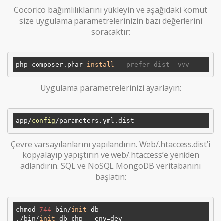
Cocorico bağımlılıklarını yükleyin ve aşağıdaki komut
size uygulama parametrelerinizin bazı değerlerini
soracaktır:
php composer.phar 
install
--prefer-dist -vvv
Uygulama parametrelerinizi ayarlayın:
app/
config
Çevre varsayılanlarını yapılandırın. Web/.htaccess.dist’i
kopyalayıp yapıştırın ve web/.htaccess’e yeniden
adlandırın. SQL ve NoSQL MongoDB veritabanını
başlatın:
chmod 
744
 bin/
init
-db

./bin/
init
-db php --env=dev
