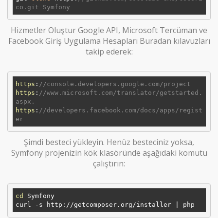
co.git Symfony
Hizmetler Oluştur Google API, Microsoft Tercüman ve
Facebook Giriş Uygulama Hesapları Buradan kılavuzları
takip ederek:
https
:
//console.developers.google.com/project
https
:
//www.microsoft.com/translator/getstarted.
aspx. 
https
:
//developers.facebook.com/docs/apps/regist
er
Şimdi besteci yükleyin. Henüz besteciniz yoksa,
Symfony projenizin kök klasöründe aşağıdaki komutu
çalıştırın:
cd
 Symfony
