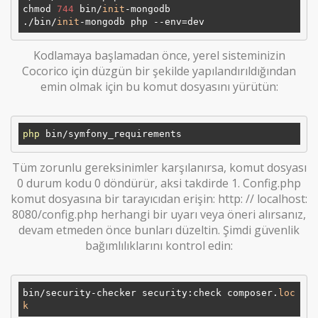
chmod 
744
 bin/
init
-mongodb

./bin/
init
Kodlamaya başlamadan önce, yerel sisteminizin
Cocorico için düzgün bir şekilde yapılandırıldığından
emin olmak için bu komut dosyasını yürütün:
php
Tüm zorunlu gereksinimler karşılanırsa, komut dosyası
0 durum kodu 0 döndürür, aksi takdirde 1. Config.php
komut dosyasına bir tarayıcıdan erişin: http: // localhost:
8080/config.php herhangi bir uyarı veya öneri alırsanız,
devam etmeden önce bunları düzeltin. Şimdi güvenlik
bağımlılıklarını kontrol edin:
bin/security-checker security:check composer.
loc
k