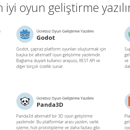
 iyi oyun geliştirme yazıl
Ücretsiz Oyun Geliştirme Yazılımı
Godot
Godot, çapraz platform oyunları oluşturmak için
Sup
başka bir alternatif oyun geliştirme yazılımıdır.
gel
Bağlama duyarlı kullanıcı arayüzü, REST API ve
ve 
diğer birçok özellik sunar.
dah
Ücretsiz Oyun Geliştirme Yazılımı
Panda3D
Panda3d alternatif bir 3D oyun geliştirme
Pla
yazılımıdır. Bu platformlar arası yazılım, varlık
ge
işleme, hızlı prototipleme ve daha fazlası gibi
oy