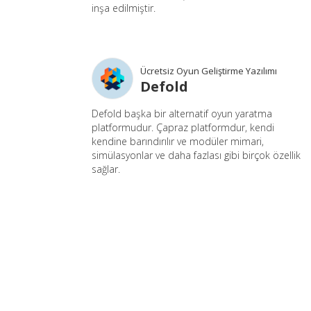
inşa edilmiştir.
Ücretsiz Oyun Geliştirme Yazılımı
Defold
Defold başka bir alternatif oyun yaratma
platformudur. Çapraz platformdur, kendi
kendine barındırılır ve modüler mimari,
simülasyonlar ve daha fazlası gibi birçok özellik
sağlar.