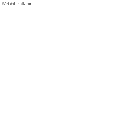
n WebGL kullanır.