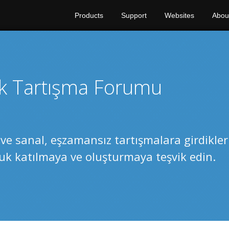
Products
Support
Websites
Abou
k Tartışma Forumu
ı ve sanal, eşzamansız tartışmalara girdikleri
luk katılmaya ve oluşturmaya teşvik edin.