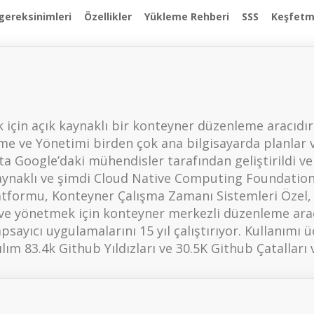
gereksinimleri
Özellikler
Yükleme Rehberi
SSS
Keşfet
çin açık kaynaklı bir konteyner düzenleme aracıdır. 
e ve Yönetimi birden çok ana bilgisayarda planlar 
a Google’daki mühendisler tarafından geliştirildi ve
 kaynaklı ve şimdi Cloud Native Computing Foundatio
tformu, Konteyner Çalışma Zamanı Sistemleri Özel, 
ve yönetmek için konteyner merkezli düzenleme arac
ayıcı uygulamalarını 15 yıl çalıştırıyor. Kullanımı
lım 83.4k Github Yıldızları ve 30.5K Github Çatalları 