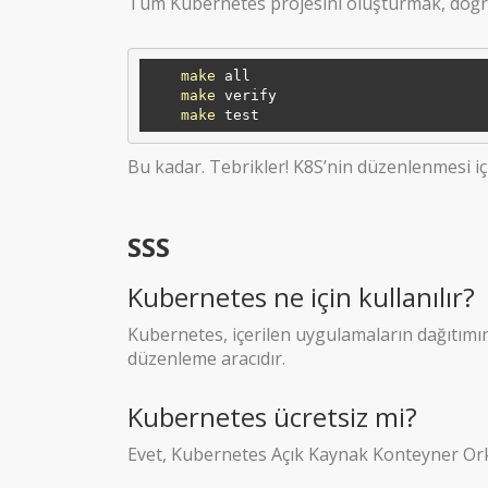
Tüm Kubernetes projesini oluşturmak, doğrul
make
 all

make
 verify

make
Bu kadar. Tebrikler! K8S’nin düzenlenmesi iç
SSS
Kubernetes ne için kullanılır?
Kubernetes, içerilen uygulamaların dağıtımını
düzenleme aracıdır.
Kubernetes ücretsiz mi?
Evet, Kubernetes Açık Kaynak Konteyner Ork