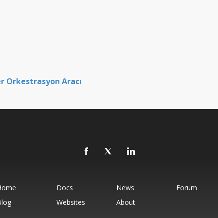
er Orkestrasyon Aracı
Home
Docs
News
Forum
Blog
Websites
About