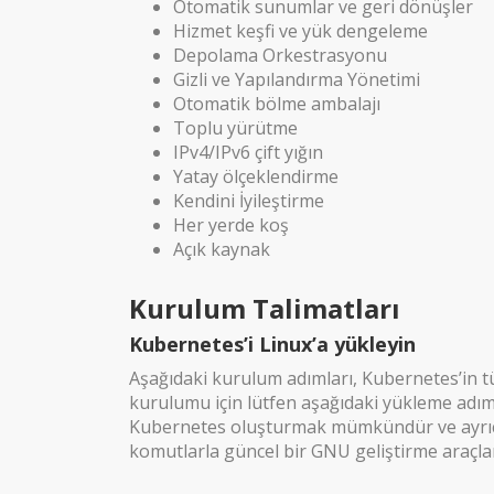
Otomatik sunumlar ve geri dönüşler
Hizmet keşfi ve yük dengeleme
Depolama Orkestrasyonu
Gizli ve Yapılandırma Yönetimi
Otomatik bölme ambalajı
Toplu yürütme
IPv4/IPv6 çift yığın
Yatay ölçeklendirme
Kendini İyileştirme
Her yerde koş
Açık kaynak
Kurulum Talimatları
Kubernetes’i Linux’a yükleyin
Aşağıdaki kurulum adımları, Kubernetes’in 
kurulumu için lütfen aşağıdaki yükleme adım
Kubernetes oluşturmak mümkündür ve ayrıca b
komutlarla güncel bir GNU geliştirme araçlar