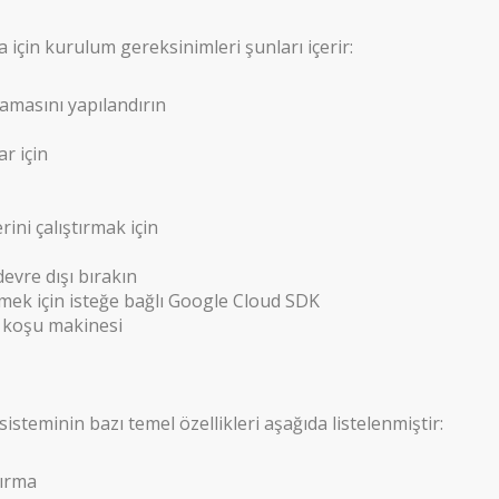
çin kurulum gereksinimleri şunları içerir:
amasını yapılandırın
r için
ini çalıştırmak için
devre dışı bırakın
ek için isteğe bağlı Google Cloud SDK
r koşu makinesi
eminin bazı temel özellikleri aşağıda listelenmiştir:
dırma