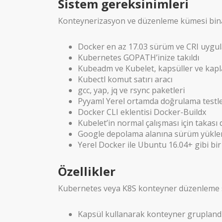
Sistem gereksinimleri
Konteynerizasyon ve düzenleme kümesi bina i
Docker en az 17.03 sürüm ve CRI uygul
Kubernetes GOPATH’inize takıldı
Kubeadm ve Kubelet, kapsüller ve kapla
Kubectl komut satırı aracı
gcc, yap, jq ve rsync paketleri
Pyyaml ​​Yerel ortamda doğrulama testler
Docker CLI eklentisi Docker-Buildx
Kubelet’in normal çalışması için takası 
Google depolama alanına sürüm yüklem
Yerel Docker ile Ubuntu 16.04+ gibi bi
Özellikler
Kubernetes veya K8S konteyner düzenleme sist
Kapsül kullanarak konteyner gruplan