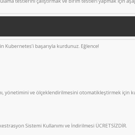
ama testlerini çalıştırmak ve birim testleri yapmak için aşa
in Kubernetes’i başarıyla kurdunuz. Eğlence!
, yönetimini ve ölçeklendirilmesini otomatikleştirmek için k
estrasyon Sistemi Kullanımı ve İndirilmesi ÜCRETSİZDİR.