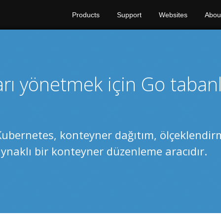
Products
Support
Websites
Abou
rı yönetmek için Go tabanl
Kubernetes, konteyner dağıtım, ölçeklendir
aynaklı bir konteyner düzenleme aracıdır.