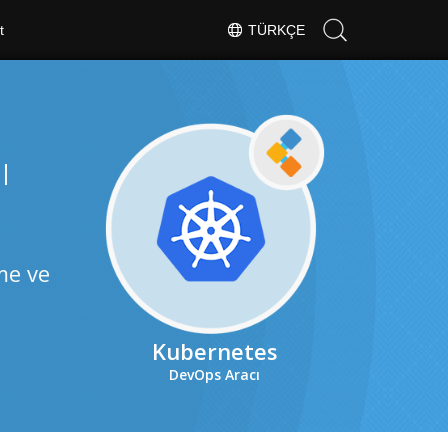
t
TÜRKÇE
ı
me ve
Kubernetes
DevOps Aracı