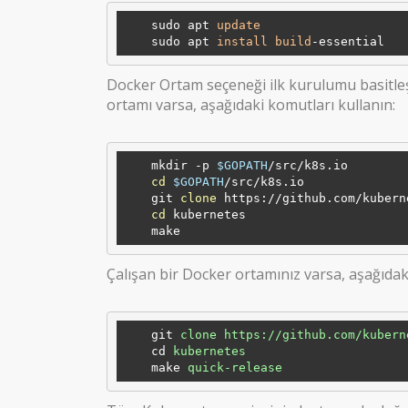
    sudo apt 
update
    sudo apt 
install
build
Docker Ortam seçeneği ilk kurulumu basitleşti
ortamı varsa, aşağıdaki komutları kullanın:
    mkdir -p 
$GOPATH
/src/k8s.io

cd
$GOPATH
/src/k8s.io

    git 
clone
 https://github.com/kubern
cd
 kubernetes

Çalışan bir Docker ortamınız varsa, aşağıdaki
git
clone https://github.com/kubern
cd
kubernetes
make
quick-release