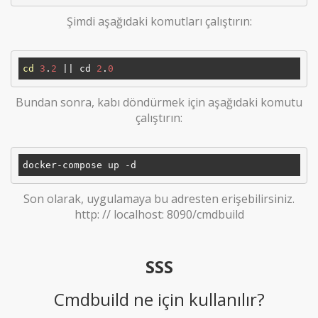
Şimdi aşağıdaki komutları çalıştırın:
cd
3
.
2
 || cd 
2
.
0
Bundan sonra, kabı döndürmek için aşağıdaki komutu
çalıştırın:
Son olarak, uygulamaya bu adresten erişebilirsiniz.
http: // localhost: 8090/cmdbuild
SSS
Cmdbuild ne için kullanılır?