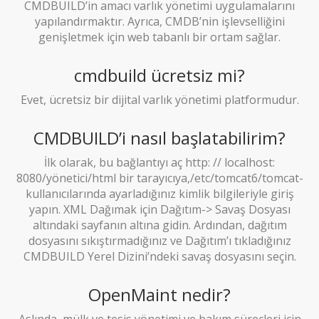
CMDBUILD’in amacı varlık yönetimi uygulamalarını
yapılandırmaktır. Ayrıca, CMDB’nin işlevselliğini
genişletmek için web tabanlı bir ortam sağlar.
cmdbuild ücretsiz mi?
Evet, ücretsiz bir dijital varlık yönetimi platformudur.
CMDBUILD’i nasıl başlatabilirim?
İlk olarak, bu bağlantıyı aç http: // localhost:
8080/yönetici/html bir tarayıcıya,/etc/tomcat6/tomcat-
kullanıcılarında ayarladığınız kimlik bilgileriyle giriş
yapın. XML Dağımak için Dağıtım-> Savaş Dosyası
altındaki sayfanın altına gidin. Ardından, dağıtım
dosyasını sıkıştırmadığınız ve Dağıtım’ı tıkladığınız
CMDBUILD Yerel Dizini’ndeki savaş dosyasını seçin.
OpenMaint nedir?
Aslında, mülk ve tesis yönetimi ve bakım süreçleri için