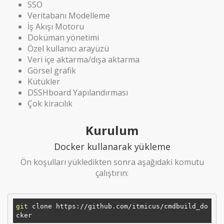
SSO
Veritabanı Modelleme
İş Akışı Motoru
Doküman yönetimi
Özel kullanıcı arayüzü
Veri içe aktarma/dışa aktarma
Görsel grafik
Kütükler
DSSHboard Yapılandırması
Çok kiracılık
Kurulum
Docker kullanarak yükleme
Ön koşulları yükledikten sonra aşağıdaki komutu
çalıştırın:
git
 clone https://github.com/itmicus/cmdbuild_do