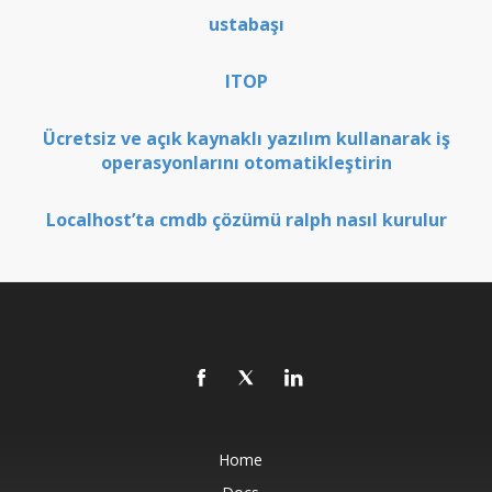
ustabaşı
ITOP
Ücretsiz ve açık kaynaklı yazılım kullanarak iş
operasyonlarını otomatikleştirin
Localhost’ta cmdb çözümü ralph nasıl kurulur
Home