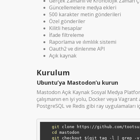
Gerçek Zamanlı ve Kronolojik Zaman Çi
Güncellemelere medya ekleri
500 karakter metin gönderileri
Özel gönderiler
Kilitli hesaplar
İfade filtreleme
Raporlama ve ılımlılık sistemi
Oauth2 ve dinlenme API
Açık kaynak
Kurulum
Ubuntu’ya Mastodon’u kurun
Mastodon Açık Kaynak Sosyal Medya Platform
çalışmanın en iyi yolu, Docker veya Vagrant 
PostgreSQL ve Redis gibi ray uygulamaları içi
git
 clone https://github.com/tootsu
cd
 mastodon

git
 checkout $(git tag -l | grep -v