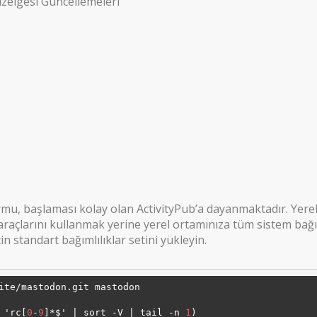
zelgesi Güncellemeleri
u, başlaması kolay olan ActivityPub’a dayanmaktadır. Yerel
araçlarını kullanmak yerine yerel ortamınıza tüm sistem bağım
n standart bağımlılıklar setini yükleyin.
ite/mastodon.git mastodon

 'rc[
0
-
9
]*$' | sort -V | tail -n 
1