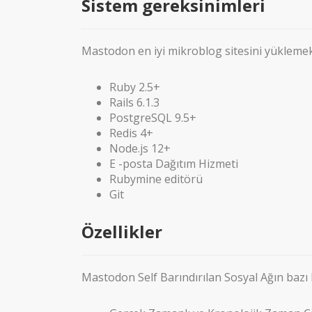
Sistem gereksinimleri
Mastodon en iyi mikroblog sitesini yüklemek i
Ruby 2.5+
Rails 6.1.3
PostgreSQL 9.5+
Redis 4+
Node.js 12+
E -posta Dağıtım Hizmeti
Rubymine editörü
Git
Özellikler
Mastodon Self Barındırılan Sosyal Ağın bazı ha