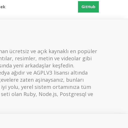
mek
GitHub
nan ücretsiz ve açık kaynaklı en popüler
tılar, resimler, metin ve videolar gibi
sında yeni arkadaşlar keşfedin.
dya ağıdır ve AGPLV3 lisansı altında
rçevelere zaten aşinaysanız, bunları
 iyi yolu, yerel sistem ortamınıza tüm
 seti olan Ruby, Node.js, Postgresql ve