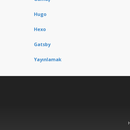
Hugo
Hexo
Gatsby
Yayınlamak