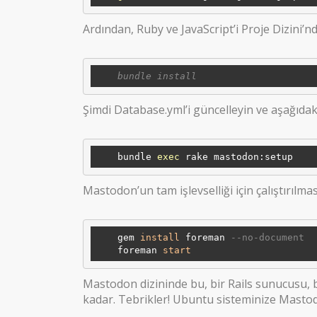
Ardından, Ruby ve JavaScript’i Proje Dizini’nd
Şimdi Database.yml’i güncelleyin ve aşağıdaki
    bundle 
exec
Mastodon’un tam işlevselliği için çalıştırılma
    gem 
install
 foreman 
--no-document
    foreman 
start
Mastodon dizininde bu, bir Rails sunucusu, 
kadar. Tebrikler! Ubuntu sisteminize Mastod