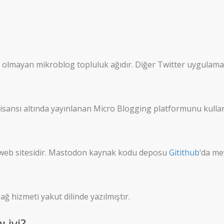
mayan mikroblog topluluk ağıdır. Diğer Twitter uygulamaları
 lisansı altında yayınlanan Micro Blogging platformunu kullan
 web sitesidir. Mastodon kaynak kodu deposu
Gitithub
‘da me
ğ hizmeti yakut dilinde yazılmıştır.
 iyi?