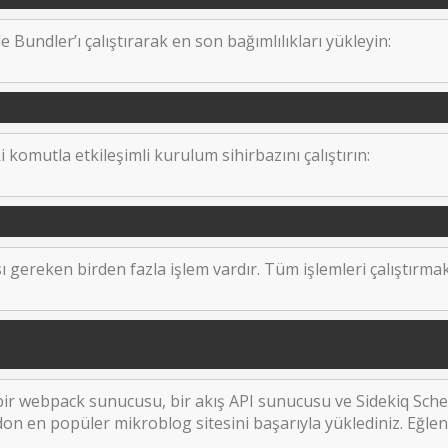
e Bundler’ı çalıştırarak en son bağımlılıkları yükleyin:
 komutla etkileşimli kurulum sihirbazını çalıştırın:
sı gereken birden fazla işlem vardır. Tüm işlemleri çalıştırmak 
bir webpack sunucusu, bir akış API sunucusu ve Sidekiq Sched
on en popüler mikroblog sitesini başarıyla yüklediniz. Eğlen