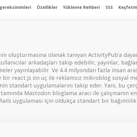
gereksinimleri
Özellikler
Yükleme Rehberi
SSS
Keşfet
rını oluşturmasına olanak tanıyan ActivityPub’a daya
anıcılar arkadaşları takip edebilir, yayınlar, bağlan
ler yayınlayabilir. Ve 4.4 milyondan fazla insan ara
bir react.js ön uç ile reklamsız mikroblog sosyal me
rinin standart uygulamalarını takip eder. Yani, bu çe
 ortamında Mastodon bloglama aracı ile çalışmanın en
Rails uygulaması için oldukça standart bir bağımlılık