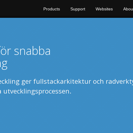
Products
Support
Websites
Abou
för snabba
ng
ckling ger fullstackarkitektur och radverkt
a utvecklingsprocessen.