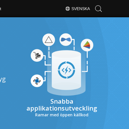
t
SVENSKA
yg
Snabba
applikationsutveckling
Ramar med öppen källkod