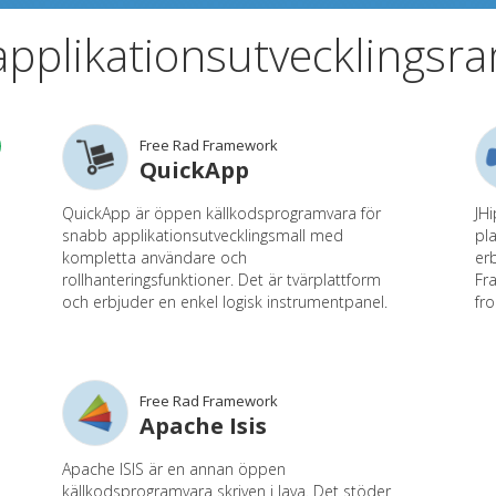
pplikationsutvecklingsra
Free Rad Framework
QuickApp
QuickApp är öppen källkodsprogramvara för
JH
snabb applikationsutvecklingsmall med
pl
kompletta användare och
er
rollhanteringsfunktioner. Det är tvärplattform
Fr
och erbjuder en enkel logisk instrumentpanel.
fr
Free Rad Framework
Apache Isis
Apache ISIS är en annan öppen
källkodsprogramvara skriven i Java. Det stöder