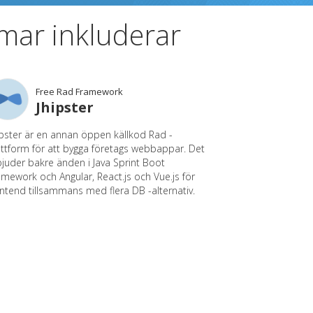
mar inkluderar
Free Rad Framework
Jhipster
ipster är en annan öppen källkod Rad -
attform för att bygga företags webbappar. Det
bjuder bakre änden i Java Sprint Boot
amework och Angular, React.js och Vue.js för
ontend tillsammans med flera DB -alternativ.