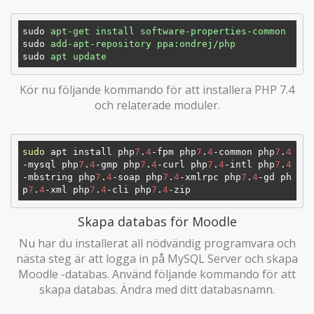
sudo
apt-get install software-properties-common
sudo
add-apt-repository ppa:ondrej/php
sudo
apt update
Kör nu följande kommando för att installera PHP 7.4
och relaterade moduler.
sudo
 apt install php
7
.
4
-fpm php
7
.
4
-common php
7
.
4
-mysql php
7
.
4
-gmp php
7
.
4
-curl php
7
.
4
-intl php
7
.
4
-mbstring php
7
.
4
-soap php
7
.
4
-xmlrpc php
7
.
4
-gd ph
p
7
.
4
-xml php
7
.
4
-cli php
7
.
4
Skapa databas för Moodle
Nu har du installerat all nödvändig programvara och
nästa steg är att logga in på MySQL Server och skapa
Moodle -databas. Använd följande kommando för att
skapa databas. Ändra med ditt databasnamn.