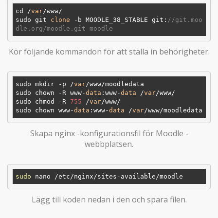
cd /
var
/www/

sudo git 
clone
 -b MOODLE_38_STABLE git:
//git.moo
dle.org/moodle.git moodle
Kör följande kommandon för att ställa in behörigheter.
sudo mkdir -p /
var
/www/moodledata

sudo chown -R www-
data
:www-
data
 /
var
/www/

sudo chmod -R 
755
 /
var
/www/

sudo chown www-
data
:www-
data
 /
var
Skapa nginx -konfigurationsfil för Moodle -
webbplatsen.
sudo
Lägg till koden nedan i den och spara filen.