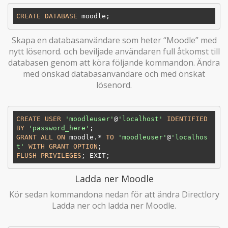
CREATE
DATABASE
Skapa en databasanvändare som heter “Moodle” med
nytt lösenord. och beviljade användaren full åtkomst till
databasen genom att köra följande kommandon. Ändra
med önskad databasanvändare och med önskat
lösenord.
CREATE
USER
'moodleuser'
@
'localhost'
IDENTIFIED
BY
'password_here'
GRANT
ALL
ON
 moodle.* 
TO
'moodleuser'
@
'localhos
t'
WITH
GRANT
OPTION
FLUSH
PRIVILEGES
Ladda ner Moodle
Kör sedan kommandona nedan för att ändra Directlory
Ladda ner och ladda ner Moodle.