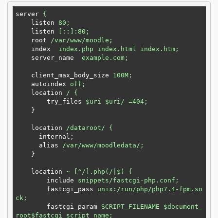
server
{
listen
80;
listen
[::]:80;
root
/var/www/moodle;
index
index.php index.html index.htm;
server_name
example.com;
client_max_body_size
100M;
autoindex
off;
location
/ {
try_files
$uri $uri/ =404;
}
location
/dataroot/ {
internal;
alias
/var/www/moodledata/;
}
location
~ [^/].php(/|$) {
include
snippets/fastcgi-php.conf;
fastcgi_pass
unix:/run/php/php7.4-fpm.so
ck;
fastcgi_param
SCRIPT_FILENAME $document_
root$fastcgi_script_name;