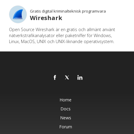
Gratis digital kriminalteknisk programvara
Wireshark
Open Source Wireshark är en gratis och allmänt använt
nätverkstrafikanalysator eller paketniffer för Windows,
Linux, MacOS, UNIX och UNIX-liknande operativsystem.
Home
Docs
News
Forum