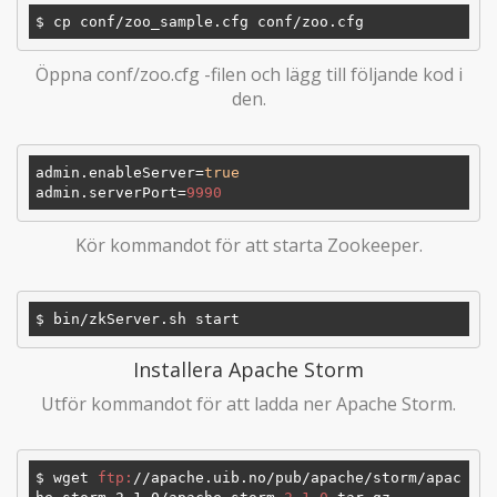
Öppna conf/zoo.cfg -filen och lägg till följande kod i
den.
admin.enableServer
=
true
admin.serverPort
=
9990
Kör kommandot för att starta Zookeeper.
Installera Apache Storm
Utför kommandot för att ladda ner Apache Storm.
$ wget 
ftp:
/
/apache.uib.no/pub
/apache/storm
/apac