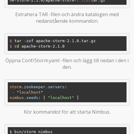
he-storm-2.1.0/apache
-storm-
2.1
.
0
Extrahera TAR -filen och ändra katalogen med
nedanstående kommandon.
$
 tar -zxf apache-storm-2.1.0.tar.gz
$
cd
 apache-storm-2.1.0
Öppna Conf/Storm.yaml -filen och lägg till nedan i den i
den.
storm
.zookeeper
.servers
:

-
 "
localhost
nimbus
.seeds
: 
[ 
"localhost"
 ]
Kör kommandot för att starta Nimbus.