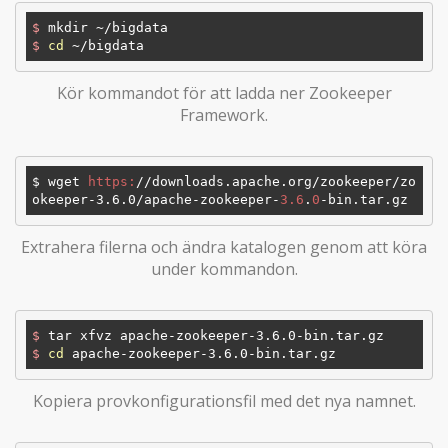
$
 mkdir ~/bigdata
$
cd
 ~/bigdata
Kör kommandot för att ladda ner Zookeeper
Framework.
$ wget 
https:
/
/downloads.apache.org/zookeeper
/zo
okeeper-3.6.0/apache
-zookeeper-
3.6
.
0
Extrahera filerna och ändra katalogen genom att köra
under kommandon.
$
 tar xfvz apache-zookeeper-3.6.0-bin.tar.gz
$
cd
 apache-zookeeper-3.6.0-bin.tar.gz
Kopiera provkonfigurationsfil med det nya namnet.