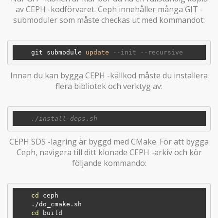
av CEPH -kodförvaret. Ceph innehåller många GIT -
submoduler som måste checkas ut med kommandot:
    git submodule 
update
--init --recursive
Innan du kan bygga CEPH -källkod måste du installera
flera bibliotek och verktyg av:
CEPH SDS -lagring är byggd med CMake. För att bygga
Ceph, navigera till ditt klonade CEPH -arkiv och kör
följande kommando:
cd
 ceph

    ./do_cmake.sh

cd
 build
