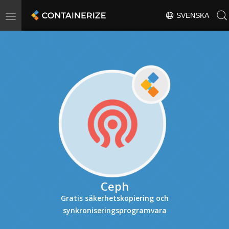
Toggle
SVENSKA
navigation
Ceph
Gratis säkerhetskopiering och
synkroniseringsprogramvara