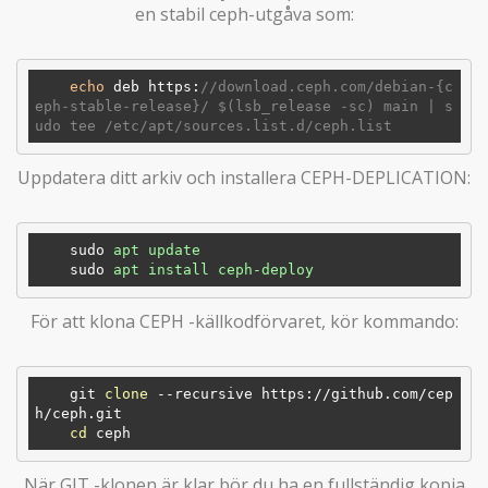
en stabil ceph-utgåva som:
echo
 deb https:
//download.ceph.com/debian-{c
eph-stable-release}/ $(lsb_release -sc) main | s
udo tee /etc/apt/sources.list.d/ceph.list
Uppdatera ditt arkiv och installera CEPH-DEPLICATION:
sudo
apt update
sudo
apt install ceph-deploy
För att klona CEPH -källkodförvaret, kör kommando:
    git 
clone
 --recursive https://github.com/cep
h/ceph.git

cd
När GIT -klonen är klar bör du ha en fullständig kopia