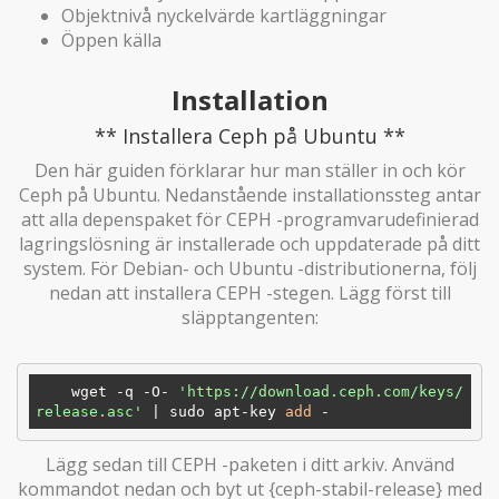
Objektnivå nyckelvärde kartläggningar
Öppen källa
Installation
** Installera Ceph på Ubuntu **
Den här guiden förklarar hur man ställer in och kör
Ceph på Ubuntu. Nedanstående installationssteg antar
att alla depenspaket för CEPH -programvarudefinierad
lagringslösning är installerade och uppdaterade på ditt
system. För Debian- och Ubuntu -distributionerna, följ
nedan att installera CEPH -stegen. Lägg först till
släpptangenten:
    wget -q -O- 
'https://download.ceph.com/keys/
release.asc'
 | sudo apt-key 
add
Lägg sedan till CEPH -paketen i ditt arkiv. Använd
kommandot nedan och byt ut {ceph-stabil-release} med