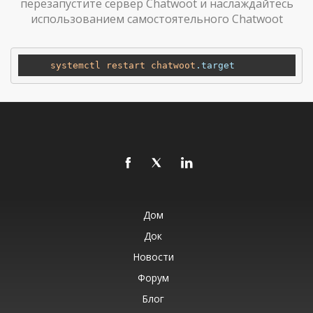
перезапустите сервер Chatwoot и наслаждайтесь
использованием самостоятельного Chatwoot
systemctl
restart
chatwoot
.target
Дом
Док
Новости
Форум
Блог