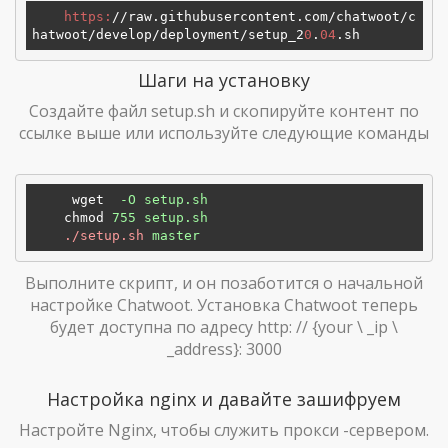
https:
/
/raw.githubusercontent.com/chatwoot
/c
hatwoot/develop
/deployment/setup
_2
0
.
04
Шаги на установку
Создайте файл setup.sh и скопируйте контент по
ссылке выше или используйте следующие команды
wget
-O setup.sh
chmod
755 setup.sh
./setup.sh
master 
Выполните скрипт, и он позаботится о начальной
настройке Chatwoot. Установка Chatwoot теперь
будет доступна по адресу http: // {your \ _ip \
_address}: 3000
Настройка nginx и давайте зашифруем
Настройте Nginx, чтобы служить прокси -сервером.