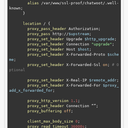
alias
 /var/www/ssl-proof/chatwoot/.well-
known;

      }

location
 / {

proxy_pass_header
 Authorization;

proxy_pass
 http://
$upstream
;

proxy_set_header
 Upgrade 
$http_upgrade
;

proxy_set_header
 Connection 
"upgrade"
;

proxy_set_header
 Host 
$host
;

proxy_set_header
 X-Forwarded-Proto 
$sche
me
;

proxy_set_header
 X-Forwarded-Ssl 
on
; 
# O
ptional
proxy_set_header
 X-Real-IP 
$remote_addr
;

proxy_set_header
 X-Forwarded-For 
$proxy_
add_x_forwarded_for
;

proxy_http_version
1
.
1
;

proxy_set_header
 Connection “”;

proxy_buffering
off
;

client_max_body_size
0
;

proxy_read_timeout
36000s
;
