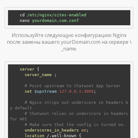
cd
/etc/nginx/sites-enabled
nano
yourdomain.com.conf  
Используйте следующую конфигурацию Nginx
после замены вашего yourDomain.com на сервере \
_name.
server
 {

server_name
 ;

# Point upstream to Chatwoot App Server
set
$upstream
127.0.0.1:3000
;

# Nginx strips out underscore in headers b
y default
# Chatwoot relies on underscore in headers 
for API
# Make sure that the config is turned on.
underscores_in_headers
on
;

location
 /.well-known {
