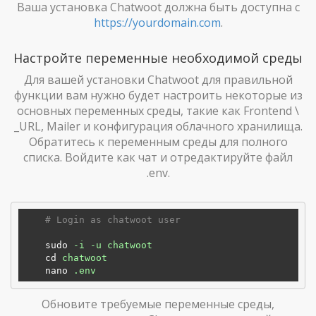
Ваша установка Chatwoot должна быть доступна с
https://yourdomain.com
.
Настройте переменные необходимой среды
Для вашей установки Chatwoot для правильной
функции вам нужно будет настроить некоторые из
основных переменных среды, такие как Frontend \
_URL, Mailer и конфигурация облачного хранилища.
Обратитесь к переменным среды для полного
списка. Войдите как чат и отредактируйте файл
.env.
    # Login as chatwoot user
sudo
-i -u chatwoot
cd
chatwoot
nano
.env  
Обновите требуемые переменные среды,