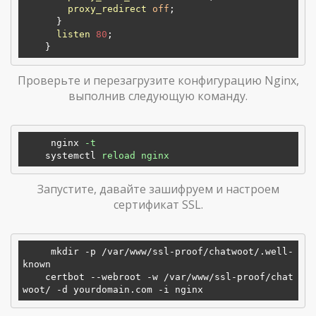
proxy_redirect
off
;

      }

listen
80
;

Проверьте и перезагрузите конфигурацию Nginx,
выполнив следующую команду.
nginx
-t
systemctl
reload nginx 
Запустите, давайте зашифруем и настроем
сертификат SSL.
     mkdir -p 
/var/www/ssl-proof/chatwoot/
.well-
known

    certbot --webroot -w 
/var/www/ssl-proof/chat
woot/