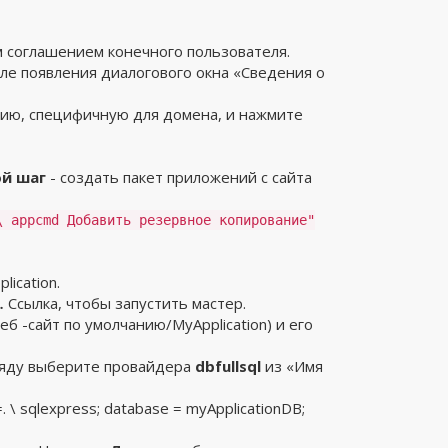
м соглашением конечного пользователя.
ле появления диалогового окна «Сведения о
цию, специфичную для домена, и нажмите
й шаг
- создать пакет приложений с сайта
\ appcmd Добавить резервное копирование"
ication.
…
Ссылка, чтобы запустить мастер.
б -сайт по умолчанию/MyApplication) и его
 ряду выберите провайдера
dbfullsql
из «Имя
 \ sqlexpress; database = myApplicationDB;