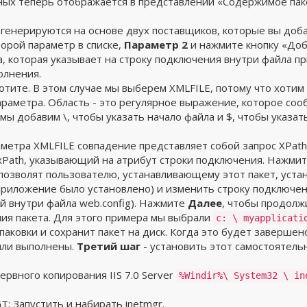
нных теперь отображается в представлении «Содержимое па
 генерируются на основе двух поставщиков, которые вы до
торой параметр в списке,
Параметр 2
и нажмите кнопку «Доб
, которая указывает на строку подключения внутри файла пр
олнения.
тите. В этом случае мы выберем XMLFILE, потому что хотим у
раметра. Область - это регулярное выражение, которое сооб
мы добавим \, чтобы указать начало файла и $, чтобы указат
аметра XMLFILE совпадение представляет собой запрос XPat
 xPath, указывающий на атрибут строки подключения. Нажми
 позволят пользователю, устанавливающему этот пакет, уста
приложение было установлено) и изменить строку подключения
ой внутри файла web.config). Нажмите
Далее
, чтобы продолж
ия пакета. Для этого примера мы выбрали
c: \ myapplicati
аковки и сохранит пакет на диск. Когда это будет завершен
были выполнены.
Третий шаг
- установить этот самостоятель
рвного копирования IIS 7.0 Server
%Windir%\ System32 \ in
T; Запустить и набирать inetmgr.