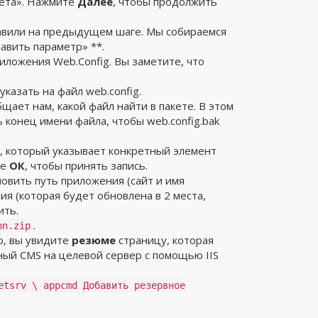
кета». Нажмите
Далее
, чтобы продолжить
бавили на предыдущем шаге. Мы собираемся
авить параметр» **.
иложения Web.Config. Вы заметите, что
казать на файл web.config.
щает нам, какой файл найти в пакете. В этом
ь конец имени файла, чтобы web.config.bak
h, который указывает конкретный элемент
те
ОК
, чтобы принять запись.
новить путь приложения (сайт и имя
 (которая будет обновлена ​​в 2 места,
ить.
.
on.zip
о, вы увидите
резюме
страницу, которая
ный CMS на целевой сервер с помощью IIS
etsrv \ appcmd Добавить резервное