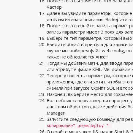
После этого вы заметите, что база да
мастер.
Далее вы увидите параметры, которые
дать им имена и описания. Выберите в
После этого создайте запись параметра
запись параметра имеет 3 поля для зап
Выберите тип параметра, который вы хо
Введите область прицела для записи па
случае мы выберем файл web.config, но 
также не обновляется Анкет
Тогда мы добавим матч. Для ввода пар
или атрибут в файле XML. Мы добавим
Теперь у вас есть параметры, которые
приложения, где они хотят, чтобы это 
сначала при запуске Скрипт SQL и втор
Наконец, выберите место для сохранен
Волшебник теперь завершит процесс уп
дает вам обзор того, какие действия 
Manager:
Запустите следующую команду для резе
копирование" premsdeploy "
Откройте менеджер IIS, нажав Start & G