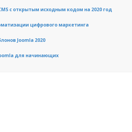
CMS с открытым исходным кодом на 2020 год
томатизации цифрового маркетинга
лонов Joomla 2020
Joomla для начинающих
Дом
Док
Новости
Форум
Блог
Веб
О