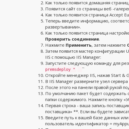
Как только появится домашняя страни
Появится сайт со страницы веб -галер
Как только появится страница Accept E
Теперь введите информацию, соответ
развертывании».
Как только появится страница настрой
Проверить соединение
.
Нажмите
Применить
, затем нажмите
Затем появится мастер конфигурации 
IIS с помощью IIS Manager:
Запустите следующую команду для резе
``
premsdeploy "
Откройте менеджер IIS, нажав Start & G
В IIS Manager разверните узел сервера 
После этого на панели правой рукой п
По умолчанию пакет будет содержать са
папки содержимого. Нажмите кнопку «У
Первая строка - ваша запись поставщи
поставщика» **. Если вы будете зависа
Введите путь к вашей базе данных или
пользователь идентификатор = myAppus