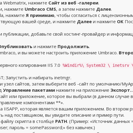
ца Webmatrix, нажмите
Сайт из веб -галереи
.
еи, нажмите
Umbraco CMS
, а затем нажмите
Далее
.
ula, нажмите
Я принимаю
, чтобы согласиться с лицензионны
ствующую вашей среде, и нажмите
Далее
и нажмите
ОК
Пос
ки публикации, добавьте свой хостинг-провайдер и информа
Опубликовать
и нажмите
Продолжить
.
Umbraco, и вы можете настроить приложение Umbraco.
Второ
рвного копирования IIS 7.0
%Windir%\ System32 \ inetsrv 
T; Запустить и набирать inetmgr.
и узел сайтов, затем выберите веб -сайт по умолчанию/MyAppl
од
Управление пакетами
нажмите на приложение
Экспорт
йт или приложение, которое вы выбрали (в данном случае ве
правление компонентами **».
ка IISAPP, которая является вашим приложением. Во втором
ть над поставщиком, вы увидите описание и пример пути.
 файлу скрипта в столбце
PATH
. (Пример: «Источник данных =.
er; пароль = somePassword;» без кавычек.)