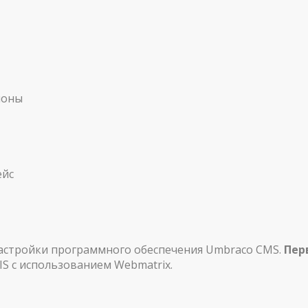
лоны
ейс
настройки программного обеспечения Umbraco CMS.
Пер
IS с использованием Webmatrix.