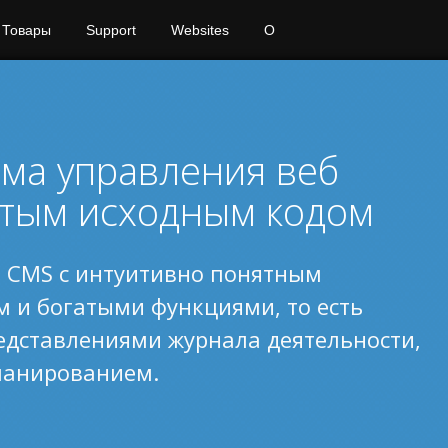
Товары
Support
Websites
О
ема управления веб
ытым исходным кодом
е CMS с интуитивно понятным
 и богатыми функциями, то есть
едставлениями журнала деятельности,
ланированием.