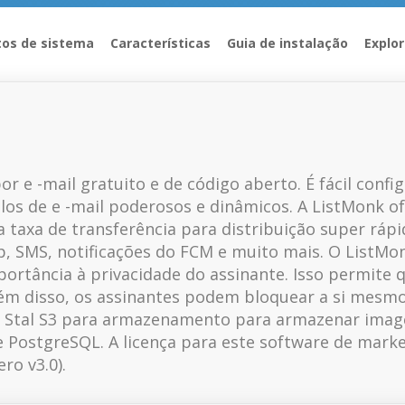
tos de sistema
Características
Guia de instalação
Explor
r e -mail gratuito e de código aberto. É fácil conf
os de e -mail poderosos e dinâmicos. A ListMonk ofe
ta taxa de transferência para distribuição super ráp
 SMS, notificações do FCM e muito mais. O ListMo
mportância à privacidade do assinante. Isso permite
Além disso, os assinantes podem bloquear a si mesm
 o Stal S3 para armazenamento para armazenar imag
 PostgreSQL. A licença para este software de marke
ro v3.0).