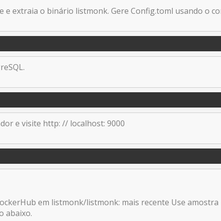
e extraia o binário listmonk. Gere Config.toml usando o co
greSQL.
 e visite http: // localhost: 9000
DockerHub em listmonk/listmonk: mais recente Use amostra
o abaixo.