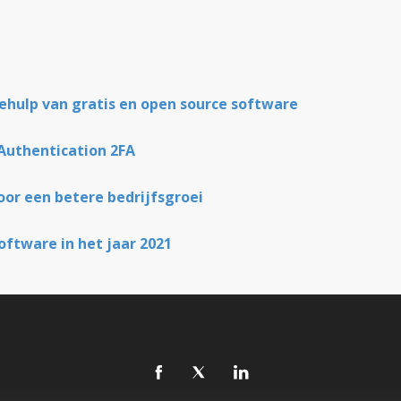
ehulp van gratis en open source software
Authentication 2FA
or een betere bedrijfsgroei
oftware in het jaar 2021