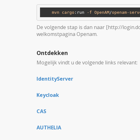
mvn
cargo
:run
-f
OpenAM
/
openam-serv
De volgende stap is dan naar [http://login.
welkomstpagina Openam.
Ontdekken
Mogelijk vindt u de volgende links relevant:
IdentityServer
Keycloak
CAS
AUTHELIA