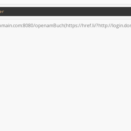
er
domain.com:8080/openamBuch(https://href.li/?http://login.do