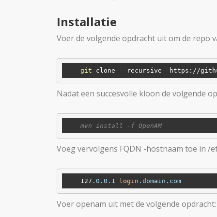
Installatie
Voer de volgende opdracht uit om de repo v
git
Nadat een succesvolle kloon de volgende op
Voeg vervolgens FQDN -hostnaam toe in /etc 
    127
.0
.0
.1
login
.domain
.com
Voer openam uit met de volgende opdracht: