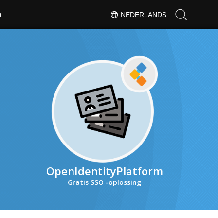
t
NEDERLANDS
OpenIdentityPlatform
Gratis SSO -oplossing