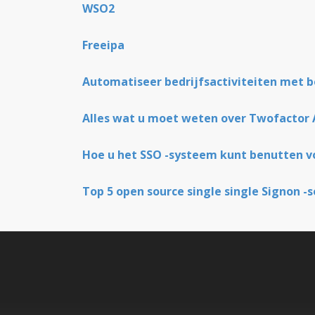
WSO2
Freeipa
Automatiseer bedrijfsactiviteiten met b
Alles wat u moet weten over Twofactor 
Hoe u het SSO -systeem kunt benutten vo
Top 5 open source single single Signon -s