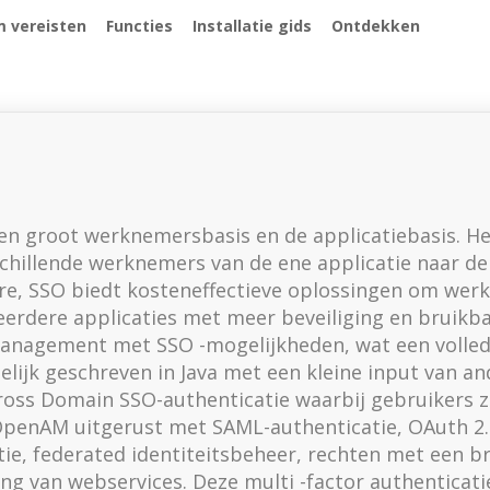
 vereisten
Functies
Installatie gids
Ontdekken
en groot werknemersbasis en de applicatiebasis. H
chillende werknemers van de ene applicatie naar d
are, SSO biedt kosteneffectieve oplossingen om we
eerdere applicaties met meer beveiliging en bruikb
anagement met SSO -mogelijkheden, wat een volledig
elijk geschreven in Java met een kleine input van a
s Domain SSO-authenticatie waarbij gebruikers zo
OpenAM uitgerust met SAML-authenticatie, OAuth 2
e, federated identiteitsbeheer, rechten met een bree
ing van webservices. Deze multi -factor authenticati