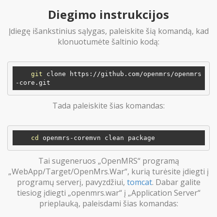
Diegimo instrukcijos
Įdiegę išankstinius sąlygas, paleiskite šią komandą, kad
klonuotumėte šaltinio kodą:
git
 clone https://github.com/openmrs/openmrs
Tada paleiskite šias komandas:
cd
Tai sugeneruos „OpenMRS“ programą
„WebApp/Target/OpenMrs.War“, kurią turėsite įdiegti į
programų serverį, pavyzdžiui,
tomcat
. Dabar galite
tiesiog įdiegti „openmrs.war“ į „Application Server“
prieplauką, paleisdami šias komandas: