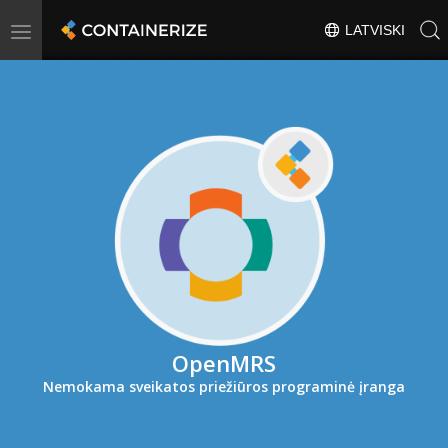
Toggle
LATVISKI
navigation
OpenMRS
Nemokama sveikatos priežiūros programinė įranga