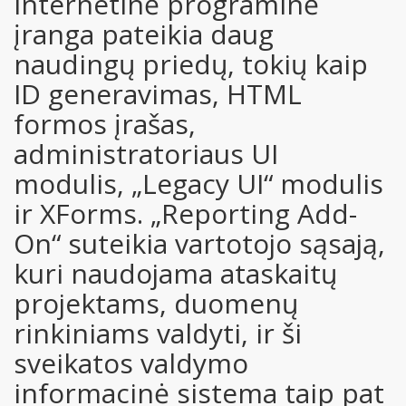
internetinė programinė
įranga pateikia daug
naudingų priedų, tokių kaip
ID generavimas, HTML
formos įrašas,
administratoriaus UI
modulis, „Legacy UI“ modulis
ir XForms. „Reporting Add-
On“ suteikia vartotojo sąsają,
kuri naudojama ataskaitų
projektams, duomenų
rinkiniams valdyti, ir ši
sveikatos valdymo
informacinė sistema taip pat