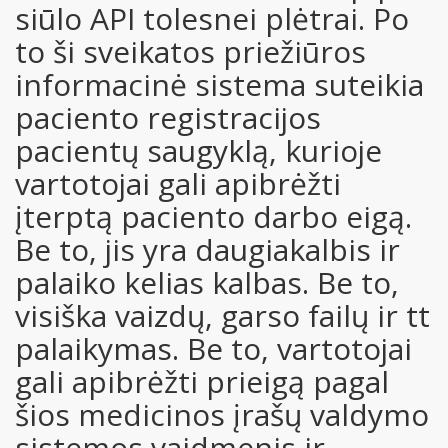
siūlo API tolesnei plėtrai. Po
to ši sveikatos priežiūros
informacinė sistema suteikia
paciento registracijos
pacientų saugyklą, kurioje
vartotojai gali apibrėžti
įterptą paciento darbo eigą.
Be to, jis yra daugiakalbis ir
palaiko kelias kalbas. Be to,
visiška vaizdų, garso failų ir tt
palaikymas. Be to, vartotojai
gali apibrėžti prieigą pagal
šios medicinos įrašų valdymo
sistemos vaidmenis ir