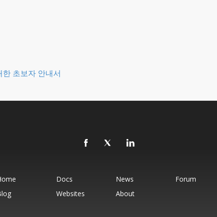
 대한 초보자 안내서
Home
Docs
News
Forum
Blog
Websites
About