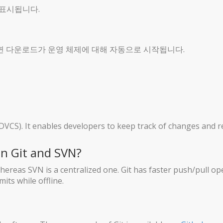
 표시됩니다.
면 다운로드가 운영 체제에 대해 자동으로 시작됩니다.
(DVCS). It enables developers to keep track of changes and r
en Git and SVN?
 whereas SVN is a centralized one. Git has faster push/pull 
its while offline.