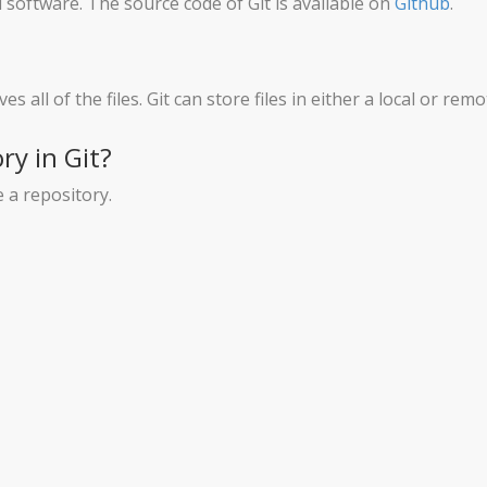
l software. The source code of Git is available on
Github
.
es all of the files. Git can store files in either a local or rem
ry in Git?
 a repository.