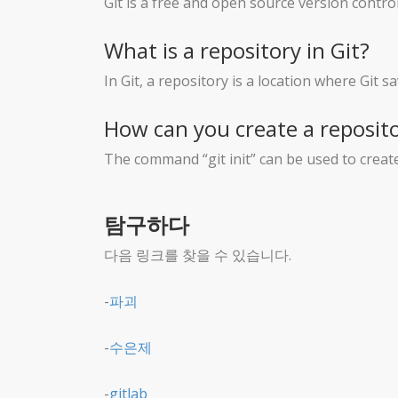
Git is a free and open source version contro
What is a repository in Git?
In Git, a repository is a location where Git sav
How can you create a reposito
The command “git init” can be used to create
탐구하다
다음 링크를 찾을 수 있습니다.
-
파괴
-
수은제
-
gitlab