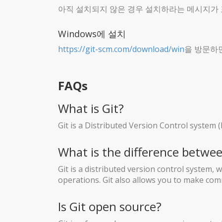
아직 설치되지 않은 경우 설치하라는 메시지가
Windows에 설치
https://git-scm.com/download/win
을 방문하
FAQs
What is Git?
Git is a Distributed Version Control system 
What is the difference betwe
Git is a distributed version control system,
operations. Git also allows you to make comm
Is Git open source?