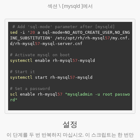
섹션 \ [mysqld ]에서
# Add 'sql-mode' parameter after [mysqld]
sed
 -i '
20
 a sql-mode=NO_AUTO_CREATE_USER,NO_ENG
INE_SUBSTITUTION' /etc/opt/rh/rh-mysql
57
/my.cnf.
d/rh-mysql
57
-mysql-server.cnf

# Activate mysql on boot
systemctl
 enable rh-mysql
57
-mysqld

# Start it
systemctl
 start rh-mysql
57
-mysqld

# Set a password
scl
 enable rh-mysql
57
"mysqladmin -u root passwo
rd"
설정
이 단계를 두 번 반복하지 마십시오. 이 스크립트는 한 번만