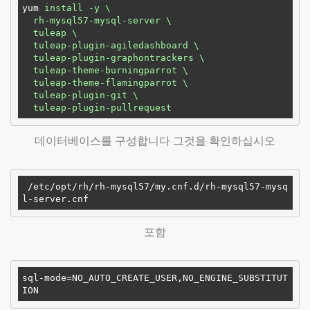
yum
install -y \

  rh-mysql57-mysql-server \

  tuleap \

  tuleap-plugin-agiledashboard \

  tuleap-plugin-graphontrackers \

  tuleap-theme-burningparrot \

  tuleap-theme-flamingparrot \

  tuleap-plugin-git \

  tuleap-plugin-pullrequest 
데이터베이스를 구성합니다 그것을 확인하십시오
 /etc/opt/rh/rh-mysql57/my.cnf.d/rh-mysql57-mysq
포함
sql-mode
=NO_AUTO_CREATE_USER,NO_ENGINE_SUBSTITUT