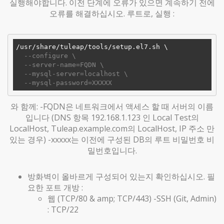
실행해야합니다. 이전 단계에 오류가 있으면 계속하기 전에
오류를 해결하십시오. 루트로, 실행 :
/usr/share/tuleap/tools/setup.el7.sh \

--configure \
--server-name=FQDN \
--mysql-server=localhost \
--mysql-password=XXXXX
와 함께: -FQDN은 네트워크에서 액세스 할 때 서버의 이름
입니다 (DNS 항목 192.168.1.123 인 Local Test의
LocalHost, Tuleap.example.com의 LocalHost, IP 주소 만
있는 경우) -xxxxx는 이전에 구성된 DB의 루트 비밀번호 비
밀번호입니다.
방화벽이 올바르게 구성되어 있는지 확인하십시오. 필
요한 포트 개방 :
웹 (TCP/80 & amp; TCP/443) -SSH (Git, Admin)
: TCP/22