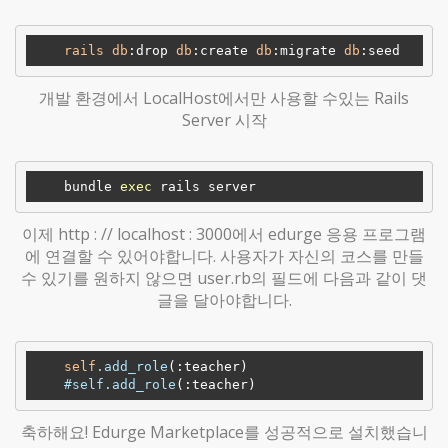
rails
db
:drop
db
:create
db
:migrate
db
:seed
개발 환경에서 LocalHost에서만 사용할 수있는 Rails
Server 시작
    bundle 
exec
이제 http : // localhost : 3000에서 edurge 응용 프로그램
에 연결할 수 있어야합니다. 사용자가 자신의 코스를 만들
수 있기를 원하지 않으면 user.rb의 필드에 다음과 같이 댓
글을 달아야합니다.
self
.add_role
(
:teacher)
#self
.add_role
(
:teacher)
축하해요! Edurge Marketplace를 성공적으로 설치했습니