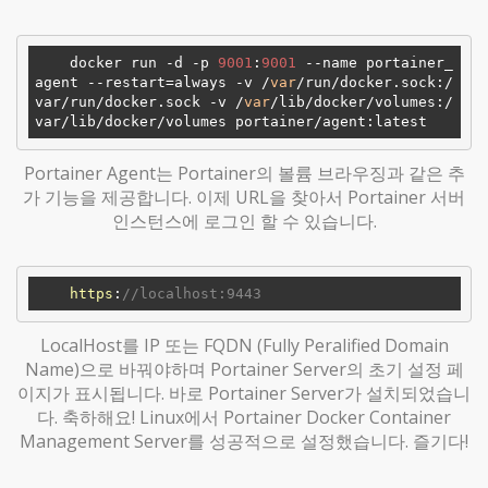
    docker run -d -p 
9001
:
9001
 --name portainer_
agent --restart=always -v /
var
/run/docker.sock:
/
var/
run/docker.sock -v /
var
/lib/docker/volumes:
/
var/
Portainer Agent는 Portainer의 볼륨 브라우징과 같은 추
가 기능을 제공합니다. 이제 URL을 찾아서 Portainer 서버
인스턴스에 로그인 할 수 있습니다.
https
:
//localhost:9443
LocalHost를 IP 또는 FQDN (Fully Peralified Domain
Name)으로 바꿔야하며 Portainer Server의 초기 설정 페
이지가 표시됩니다. 바로 Portainer Server가 설치되었습니
다. 축하해요! Linux에서 Portainer Docker Container
Management Server를 성공적으로 설정했습니다. 즐기다!