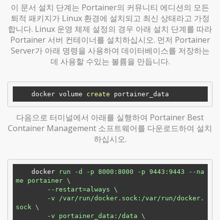
이 문서 설치 단계는 Portainer의 커뮤니티 에디션의 모든
퇴적 패키지가 Linux 환경에 설치되고 최신 상태라고 가정
합니다. Linux 운영 체제 설정의 경우 아래 설치 단계를 따라
Portainer 서버 컨테이너를 설치하십시오. 먼저 Portainer
Server가 아래 명령을 사용하여 데이터베이스를 저장하는
데 사용할 수있는 볼륨을 만듭니다.
    docker volume 
create
다음으로 터미널에서 아래를 실행하여 Portainer Best
Container Management 소프트웨어를 다운로드하여 설치
하십시오.
docker
run -d -p 8000:8000 -p 9443:9443 --na
me portainer \

        --restart=always \

        -v /var/run/docker.sock:/var/run/docker.
sock \

        -v portainer_data:/data \
