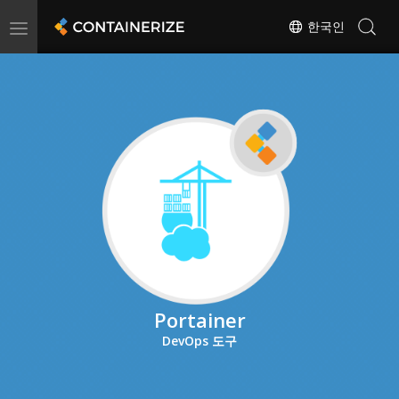
Toggle
한국인
navigation
Portainer
DevOps 도구