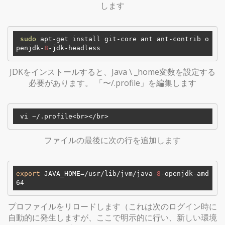
します
sudo
 apt-get install git-core ant ant-contrib o
penjdk-
8
JDKをインストールすると、Java \ _home変数を設定する
必要があります。 「〜/.profile」を編集します
 vi ~
/.profile<br></
ファイルの最後に次の行を追加します
export
 JAVA_HOME=
/usr/
lib/jvm/java
-8
-openjdk-amd
プロファイルをリロードします（これは次のログイン時に
自動的に発生しますが、ここで明示的に行い、新しい環境