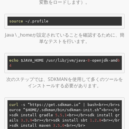
変数をロードします）。
source
Java \ _homeが設定されていることを確認するために、簡
単なテストを行います。
echo
 $JAVA_HOME /usr/lib/jvm/java-
8
-openjdk-amd
6
4
次のステップでは、SDKMANを使用して多くのツールを
インストールする必要があります。
curl
 -s “https://get.sdkman.io” | bash<br></br>s
ource “$HOME/.sdkman/bin/sdkman-init.sh”<br></br
>sdk install gradle 
5
.
5
.
1
<br></br>sdk install gr
ails 
3
.
3
.
9
<br></br>sdk install sbt 
1
.
2
.
8
<br></br
>sdk install maven 
3
.
5
.
0