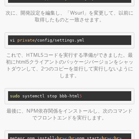
次に、開発設定を編集し、「Wsurl」を変更して、以前に
取得したものと一致させます。
vi 
private
これで、HTML5コードを実行する準備ができました。最
初にhtml5クライアントのパッケージバージョンをシャッ
トダウンして、2つのコピーを並行して実行しないように
します。
sudo
 systemctl stop bbb-html
5
最後に、NPM依存関係をインストールし、次のコマンド
でフロントエンドを実行します。
meteor npm install
<
br
>
</
br
>
npm start
<
br
>
</
br
>