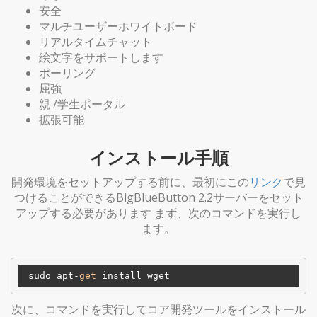
安全
マルチユーザーホワイトボード
リアルタイムチャット
絵文字をサポートします
ポーリング
屈強
親 /学生ポータル
拡張可能
インストール手順
開発環境をセットアップする前に、最初にこの
リンク
で見
つけることができるBigBlueButton 2.2サーバーをセット
アップする必要があります まず、次のコマンドを実行し
ます。
 sudo apt-
get
次に、コマンドを実行してコア開発ツールをインストール