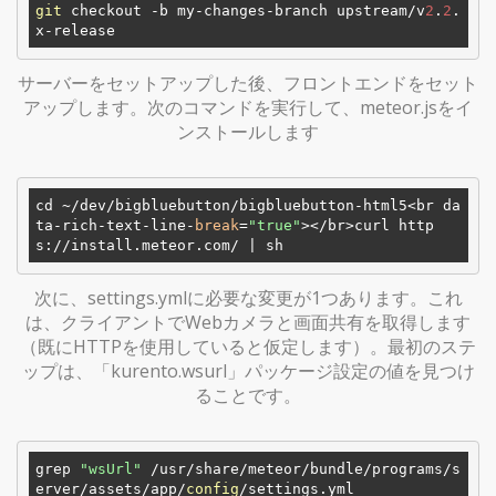
git
 checkout -b my-changes-branch upstream/v
2
.
2
.
サーバーをセットアップした後、フロントエンドをセット
アップします。次のコマンドを実行して、meteor.jsをイ
ンストールします
cd ~
/dev/
bigbluebutton/bigbluebutton-html5<br da
ta-rich-text-line-
break
=
"true"
><
/br>curl http
s:/
/install.meteor.com/
次に、settings.ymlに必要な変更が1つあります。これ
は、クライアントでWebカメラと画面共有を取得します
（既にHTTPを使用していると仮定します）。最初のステ
ップは、「kurento.wsurl」パッケージ設定の値を見つけ
ることです。
grep 
"wsUrl"
 /usr/share/meteor/bundle/programs/s
erver/assets/app/
config