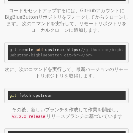
コードをセットアップするには、GitHubアカウントに
BigBlueButtonリポジトリをフォークしてからクローンし
ます。 次のコマンドを実行して、リモートリポジトリを
ローカルクローンに追加します。
git remote 
add
 upstream https:
//github.com/bigbl
uebutton/bigbluebutton.git<br></br>
次に、次のコマンドを実行して、最新バージョンのリモー
トリポジトリを取得します。
git
その後、新しいブランチを作成して作業を開始し、
リリースブランチに基づいています
v2.2.x-release