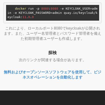
docker
 run -p 
8080
:
8080
 -e KEYCLOAK_USER=adm
in -e KEYCLOAK_PASSWORD=admin quay.io/keycloak/k
eycloak:
11
.
0
.
0
これにより、ローカルポート8080でkeycloakが公開され
ます。また、ユーザー名管理者とパスワード管理者を備え
た初期管理者ユーザーも作成します。
探検
次のリンクが関連する場合があります。
無料およびオープンソースソフトウェアを使用して、ビジ
ネスオペレーションを自動化します