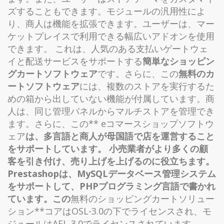
ズすることもできます。モジュールの汎用性によ
り、商人は機能を拡張できます。ユーザーは、マー
ケットプレイスで利用できる幅広いアドオンを使用
できます。 これは、人気のある支払いゲートウェ
イと配送サービスをサポートする
簡単なショッピン
グカートソフトウェア
です。さらに、この
無料のカ
ートソフトウェア
には、複数のストアを実行するた
めの箱から出していない機能が付属しています。商
人は、同じ管理パネルからマルチストアを管理でき
ます。さらに、この** eコマースショップソフトウ
ェア
は、多言語と商人が母国語で店を運営すること
をサポートしています。 小売業者がより多くの顧
客を引き付け、売り上げを上げるのに役立ちます。
Prestashopは、MySQLデータベース管理システム
をサポートして、PHPプログラミング言語で書かれ
ています。この
無料のショッピングカートソリュー
ション**コアはOSL-3.0の下でライセンスされ、モ
ジュールはAFL-3.0でライセンスされています。