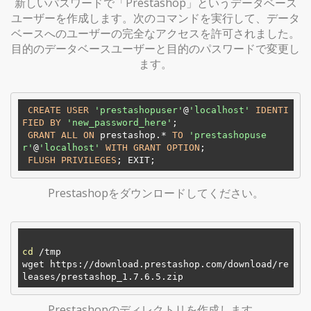
新しいパスワードで「Prestashop」というデータベース
ユーザーを作成します。次のコマンドを実行して、データ
ベースへのユーザーの完全なアクセスを許可されました。
目的のデータベースユーザーと目的のパスワードで変更し
ます。
CREATE
USER
'prestashopuser'
@
'localhost'
IDENTI
FIED
BY
'new_password_here'
; 

GRANT
ALL
ON
 prestashop.* 
TO
'prestashopuse
r'
@
'localhost'
WITH
GRANT
OPTION
;

FLUSH
PRIVILEGES
Prestashopをダウンロードしてください。
cd
 /tmp

wget https://download.prestashop.com/download/re
Prestashopのディレクトリを作成します。