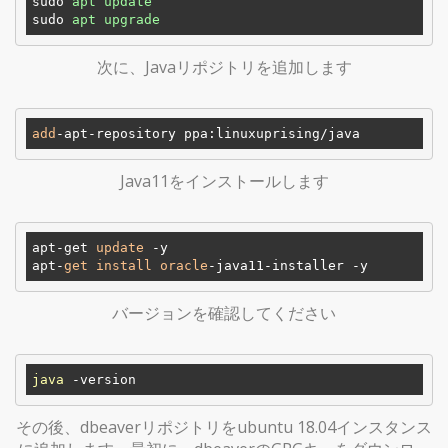
sudo
apt update
sudo
apt upgrade
次に、Javaリポジトリを追加します
add
Java11をインストールします
apt-get 
update
 -y

apt-
get
install
oracle
バージョンを確認してください
java
その後、dbeaverリポジトリをubuntu 18.04インスタンス