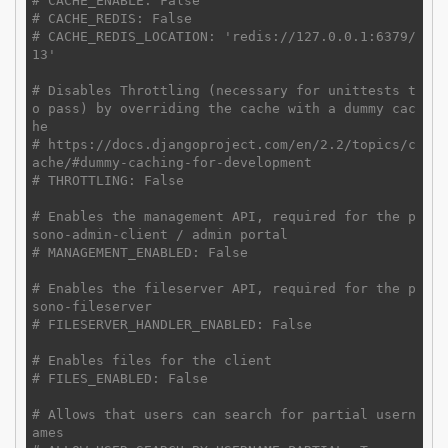
# CACHE_ENABLE: False
# CACHE_REDIS: False
# CACHE_REDIS_LOCATION: 'redis://127.0.0.1:6379/
13'
# Disables Throttling (necessary for unittests t
o pass) by overriding the cache with a dummy cac
he
# https://docs.djangoproject.com/en/2.2/topics/c
ache/#dummy-caching-for-development
# THROTTLING: False
# Enables the management API, required for the p
sono-admin-client / admin portal
# MANAGEMENT_ENABLED: False
# Enables the fileserver API, required for the p
sono-fileserver
# FILESERVER_HANDLER_ENABLED: False
# Enables files for the client
# FILES_ENABLED: False
# Allows that users can search for partial usern
ames