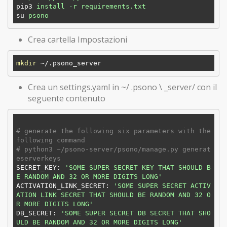
pip3
install -r requirements.txt
su
psono
Crea cartella Impostazioni
mkdir
Crea un settings.yaml in ~/ .psono \ _server/ con il
seguente contenuto
# generate the following six parameters with the 
following command
# python3 ~/psono-server/psono/manage.py generat
eserverkeys
SECRET_KEY: 
'SOME SUPER SECRET KEY THAT SHOULD B
E RANDOM AND 32 OR MORE DIGITS LONG'
ACTIVATION_LINK_SECRET: 
'SOME SUPER SECRET ACTIV
ATION LINK SECRET THAT SHOULD BE RANDOM AND 32 O
R MORE DIGITS LONG'
DB_SECRET: 
'SOME SUPER SECRET DB SECRET THAT SHO
ULD BE RANDOM AND 32 OR MORE DIGITS LONG'