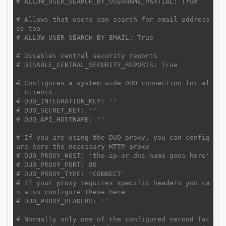
# ALLOW_USER_SEARCH_BY_USERNAME_PARTIAL: True
# Allows that users can search for email address
es too
# ALLOW_USER_SEARCH_BY_EMAIL: True
# Disables central security reports
# DISABLE_CENTRAL_SECURITY_REPORTS: True
# Configures a system wide DUO connection for al
l clients
# DUO_INTEGRATION_KEY: ''
# DUO_SECRET_KEY: ''
# DUO_API_HOSTNAME: ''
# If you are using the DUO proxy, you can config
ure here the necessary HTTP proxy
# DUO_PROXY_HOST: 'the-ip-or-dns-name-goes-here'
# DUO_PROXY_PORT: 80
# DUO_PROXY_TYPE: 'CONNECT'
# If your proxy requires specific headers you ca
n also configure these here
# DUO_PROXY_HEADERS: ''
# Normally only one of the configured second fac