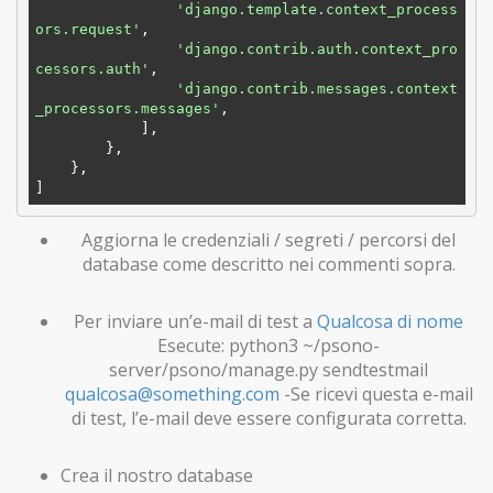
'django.template.context_process
ors.request'
,

'django.contrib.auth.context_pro
cessors.auth'
,

'django.contrib.messages.context
_processors.messages'
,

            ],

        },

    },

Aggiorna le credenziali / segreti / percorsi del
database come descritto nei commenti sopra.
Per inviare un’e-mail di test a
Qualcosa di nome
Esecute: python3 ~/psono-
server/psono/manage.py sendtestmail
qualcosa@something.com
-Se ricevi questa e-mail
di test, l’e-mail deve essere configurata corretta.
Crea il nostro database