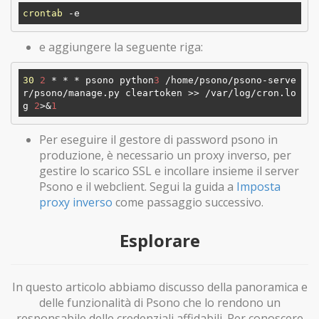
crontab
e aggiungere la seguente riga:
30
2
 * * * psono python
3
 /home/psono/psono-serve
r/psono/manage.py cleartoken >> /var/log/cron.lo
g 
2
>&
1
Per eseguire il gestore di password psono in
produzione, è necessario un proxy inverso, per
gestire lo scarico SSL e incollare insieme il server
Psono e il webclient. Segui la guida a
Imposta
proxy inverso
come passaggio successivo.
Esplorare
In questo articolo abbiamo discusso della panoramica e
delle funzionalità di Psono che lo rendono un
responsabile delle credenziali affidabili. Per conoscere