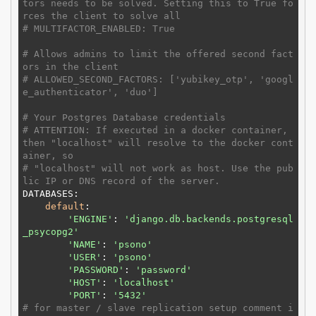
tors needs to be solved. Setting this to True fo
rces the client to solve all
# MULTIFACTOR_ENABLED: True
# Allows admins to limit the offered second fact
ors in the client
# ALLOWED_SECOND_FACTORS: ['yubikey_otp', 'googl
e_authenticator', 'duo']
# Your Postgres Database credentials
# ATTENTION: If executed in a docker container, 
then "localhost" will resolve to the docker cont
ainer, so
# "localhost" will not work as host. Use the pub
lic IP or DNS record of the server.
DATABASES:

default
:

'ENGINE'
: 
'django.db.backends.postgresql
_psycopg2'
'NAME'
: 
'psono'
'USER'
: 
'psono'
'PASSWORD'
: 
'password'
'HOST'
: 
'localhost'
'PORT'
: 
'5432'
# for master / slave replication setup comment i