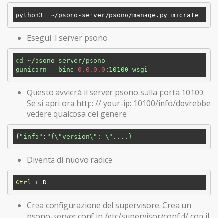
python3  ~
/psono-server/
Esegui il server psono
cd
~/psono-server/psono
gunicorn
--bind
0.0
.0
.0
:10100
wsgi
Questo avvierà il server psono sulla porta 10100.
Se si apri ora http: // your-ip: 10100/info/dovrebbe
vedere qualcosa del genere:
{
"info"
:
Diventa di nuovo radice
Ctrl
Crea configurazione del supervisore. Crea un
psono-server.conf in /etc/supervisor/conf.d/ con il