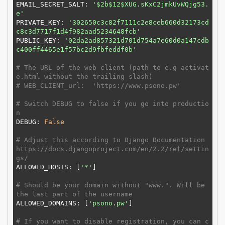
EMAIL_SECRET_SALT: 
'$2b$12$XUG.sKxC2jmkUvWQjg53.
e'
PRIVATE_KEY: 
'302650c3c82f7111c2e8ceb660d32173cd
c8c3d7717f1d4f982aad5234648fcb'
PUBLIC_KEY: 
'02da2ad857321d701d754a7e60d0a147cdb
c400ff4465e1f57bc2d9fbfeddf0b'
# The URL of the web client (path to e.g activat
e.html without the trailing slash)
# WEB_CLIENT_url:  'https://www.psono.pw'
# Switch DEBUG to false if you go into productio
n
DEBUG: 
False
# Adjust this according to Django Documentation 
https://docs.djangoproject.com/en/2.2/ref/settin
gs/
ALLOWED_HOSTS: [
'*'
]

# Should be your domain without "www.". Will be 
the last part of the username
ALLOWED_DOMAINS: [
'psono.pw'
]

# If you want to disable registration, you can c