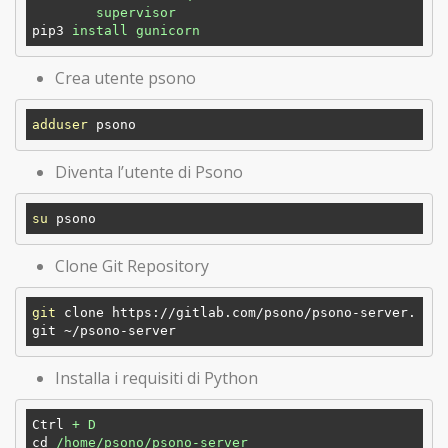
        supervisor
pip3
install gunicorn
Crea utente psono
adduser
Diventa l’utente di Psono
su
Clone Git Repository
git
 clone https://gitlab.com/psono/psono-server.
Installa i requisiti di Python
Ctrl
+ D
cd
/home/psono/psono-server