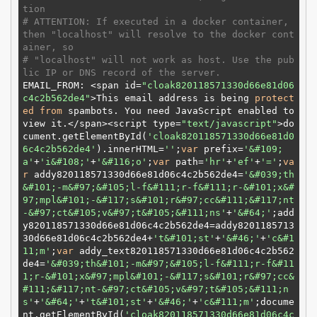
tion
# ATTENTION: If executed in a docker container, 
then "localhost" will resolve to the docker cont
ainer, so
# "localhost" will not work as host. Use the pub
lic IP or DNS record of the server.
EMAIL_FROM: <span id=
"cloak820118571330d66e81d06
c4c2b562de4"
>This email address is being 
protect
ed
from
 spambots. You need JavaScript enabled to 
view it.</span><script type=
"text/javascript"
>do
cument.getElementById(
'cloak820118571330d66e81d0
6c4c2b562de4'
).innerHTML=
''
;
var
 prefix=
'&#109;
a'
+
'i&#108;'
+
'&#116;o'
;
var
 path=
'hr'
+
'ef'
+
'='
;
va
r
 addy820118571330d66e81d06c4c2b562de4=
'&#039;th
&#101;-m&#97;&#105;l-f&#111;r-f&#111;r-&#101;x&#
97;mpl&#101;-&#117;s&#101;r&#97;cc&#111;&#117;nt
-&#97;ct&#105;v&#97;t&#105;&#111;ns'
+
'&#64;'
;add
y820118571330d66e81d06c4c2b562de4=addy8201185713
30d66e81d06c4c2b562de4+
't&#101;st'
+
'&#46;'
+
'c&#1
11;m'
;
var
 addy_text820118571330d66e81d06c4c2b562
de4=
'&#039;th&#101;-m&#97;&#105;l-f&#111;r-f&#11
1;r-&#101;x&#97;mpl&#101;-&#117;s&#101;r&#97;cc&
#111;&#117;nt-&#97;ct&#105;v&#97;t&#105;&#111;n
s'
+
'&#64;'
+
't&#101;st'
+
'&#46;'
+
'c&#111;m'
;docume
nt.getElementById(
'cloak820118571330d66e81d06c4c