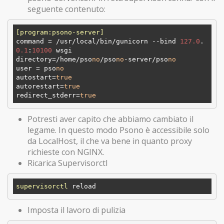
seguente contenuto:
[program:psono-server]
command
 = /usr/local/bin/gunicorn --bind 
127.0
.
0.1
:
10100
directory
=/home/pso
no
/pso
no
-server/pso
no
user
 = pso
no
autostart
=
true
autorestart
=
true
redirect_stderr
=
true
Potresti aver capito che abbiamo cambiato il
legame. In questo modo Psono è accessibile solo
da LocalHost, il che va bene in quanto proxy
richieste con NGINX.
Ricarica Supervisorctl
supervisorctl
Imposta il lavoro di pulizia