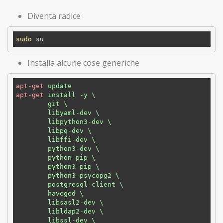
Diventa radice
sudo
Installa alcune cose generiche
apt-get
update
apt-get
install -y \

        git \

        libyaml-dev \

        libpython3-dev \

        libpq-dev \

        libffi-dev \

        python3-dev \

        python-pip \

        python3-pip \

        python3-psycopg2 \

        postgresql-client \

        haveged \

        libsasl2-dev \

        libldap2-dev \

        libssl-dev \
