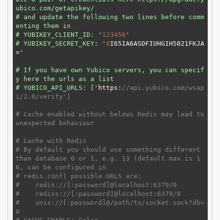
ubico.com/getapikey/

# and update the following two lines before comm
enting them in

# YUBIKEY_CLIENT_ID: '
123456
'

# YUBIKEY_SECRET_KEY: '
8
I65IA6ASDFIUHGIH5021FKJA
=
'

# If you have own Yubico servers, you can specif
y here the urls as a list

# YUBICO_API_URLS: ['
https:
//api.yubico.com/wsap
i/2.0/verify']
# Cache enabled without belows Redis may lead to 
unexpected behaviour
# Cache with Redis
# By default you should use something different 
than database 0 or 1, e.g. 13 (default max is 1
6, can be configured in
# redis.conf) possible URLS are:
#    redis://[:password]@localhost:6379/0
#    rediss://[:password]@localhost:6379/0
#    unix://[:password]@/path/to/socket.sock?db=
0