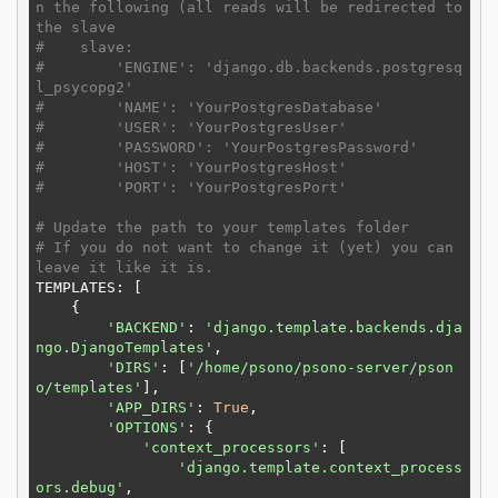
n the following (all reads will be redirected to 
the slave
#    slave:
#        'ENGINE': 'django.db.backends.postgresq
l_psycopg2'
#        'NAME': 'YourPostgresDatabase'
#        'USER': 'YourPostgresUser'
#        'PASSWORD': 'YourPostgresPassword'
#        'HOST': 'YourPostgresHost'
#        'PORT': 'YourPostgresPort'
# Update the path to your templates folder
# If you do not want to change it (yet) you can 
leave it like it is.
TEMPLATES: [

    {

'BACKEND'
: 
'django.template.backends.dja
ngo.DjangoTemplates'
,

'DIRS'
: [
'/home/psono/psono-server/pson
o/templates'
],

'APP_DIRS'
: 
True
,

'OPTIONS'
: {

'context_processors'
: [

'django.template.context_process
ors.debug'
,
