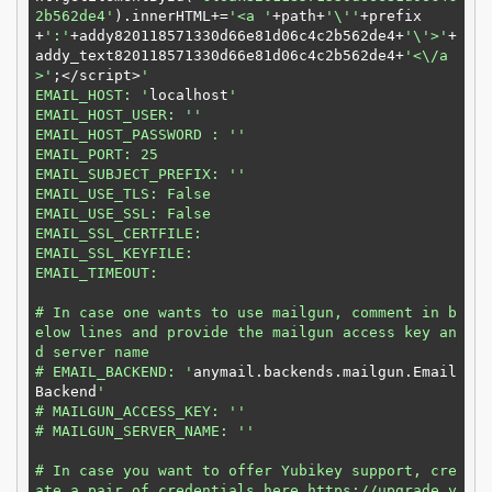
2b562de4'
).innerHTML+=
'<a '
+path+
'\''
+prefix
+
':'
+addy820118571330d66e81d06c4c2b562de4+
'\'>'
+
addy_text820118571330d66e81d06c4c2b562de4+
'<\/a
>'
;</script>
'

EMAIL_HOST: '
localhost
'

EMAIL_HOST_USER: '
'

EMAIL_HOST_PASSWORD : '
'

EMAIL_PORT: 25

EMAIL_SUBJECT_PREFIX: '
'

EMAIL_USE_TLS: False

EMAIL_USE_SSL: False

EMAIL_SSL_CERTFILE:

EMAIL_SSL_KEYFILE:

EMAIL_TIMEOUT:

# In case one wants to use mailgun, comment in b
elow lines and provide the mailgun access key an
d server name

# EMAIL_BACKEND: '
anymail.backends.mailgun.Email
Backend
'

# MAILGUN_ACCESS_KEY: '
'

# MAILGUN_SERVER_NAME: '
'

# In case you want to offer Yubikey support, cre
ate a pair of credentials here https://upgrade.y