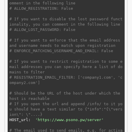
omment in the following line
# ALLOW_REGISTRATION: False
# If you want to disable the lost password funct
ionality, you can comment in the following line
# ALLOW_LOST_PASSWORD: False
# If you want to enforce that the email address 
and username needs to match upon registration
# ENFORCE_MATCHING_USERNAME_AND_EMAIL: False
# If you want to restrict registration to some e
mail addresses you can specify here a list of do
mains to filter
# REGISTRATION_EMAIL_FILTER: ['company1.com', 'c
ompany2.com']
# Should be the URL of the host under which the 
host is reachable
# If you open the url and append /info/ to it yo
u should have a text similar to {"info":"{\"vers
ion\": \"....}
HOST_url:  
'https://www.psono.pw/server'
# The email used to send emails, e.g. for activa