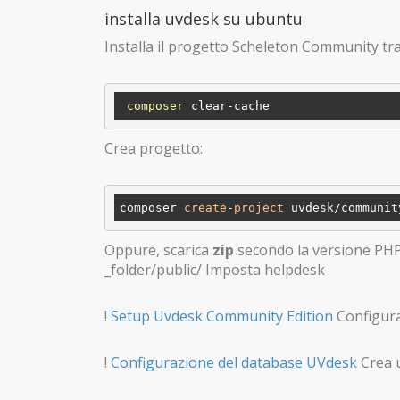
installa uvdesk su ubuntu
Installa il progetto Scheleton Community tra
composer
Crea progetto:
composer 
create
-
project
 uvdesk/communit
Oppure, scarica
zip
secondo la versione PHP d
_folder/public/ Imposta helpdesk
!
Setup Uvdesk Community Edition
Configura
!
Configurazione del database UVdesk
Crea 