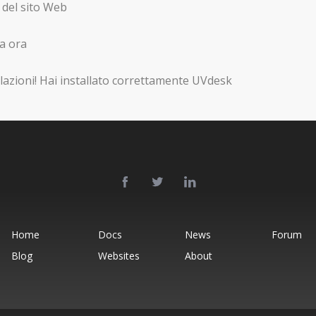
del sito Web
la ora
azioni! Hai installato correttamente UVdesk
Home
Docs
News
Forum
Blog
Websites
About