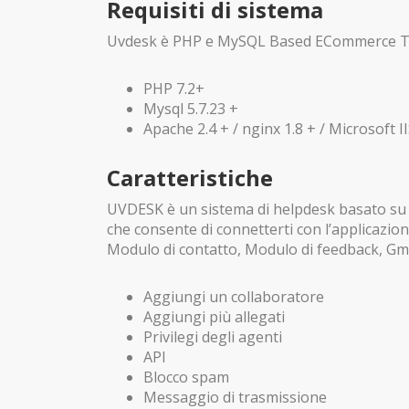
Requisiti di sistema
Uvdesk è PHP e MySQL Based ECommerce Tick
PHP 7.2+
Mysql 5.7.23 +
Apache 2.4 + / nginx 1.8 + / Microsoft II
Caratteristiche
UVDESK è un sistema di helpdesk basato su b
che consente di connetterti con l’applicazio
Modulo di contatto, Modulo di feedback, Gmai
Aggiungi un collaboratore
Aggiungi più allegati
Privilegi degli agenti
API
Blocco spam
Messaggio di trasmissione