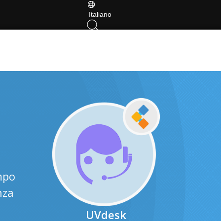
Italiano
mpo
nza
UVdesk