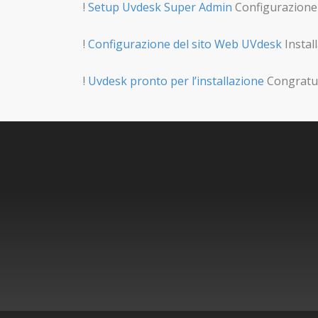
!
Setup Uvdesk Super Admin
Configurazione 
!
Configurazione del sito Web UVdesk
Instal
!
Uvdesk pronto per l’installazione
Congratul