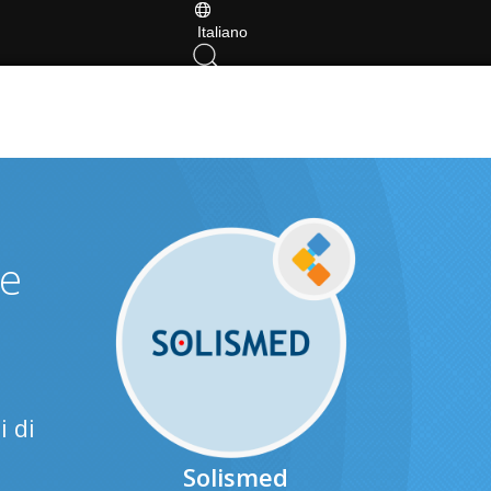
Italiano
 e
i di
Solismed