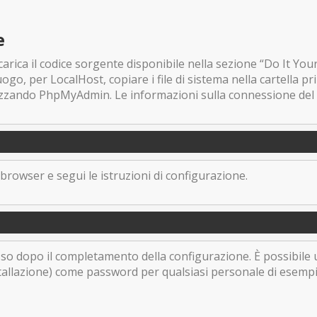
e
carica il codice sorgente disponibile nella sezione “Do It Yours
o, per LocalHost, copiare i file di sistema nella cartella pri
izzando PhpMyAdmin. Le informazioni sulla connessione del d
 browser e segui le istruzioni di configurazione.
esso dopo il completamento della configurazione. È possibile 
stallazione) come password per qualsiasi personale di esempi