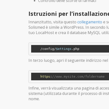
Controllo delle scorte di farmaci
Istruzioni per l’installazion
Innanzitutto, visita questo
collegamento
e s
Solismed è simile a WordPress. In secondo luog
tuo LocalHost e crea il database MySQL util
    /config/
$ettings
In terzo luogo, apri il seguente indirizzo nel
https
:
//www.mysite.com/foldername
Infine, verrà visualizzata una pagina di acc
sistema (utilizzata durante il processo di in
nome.