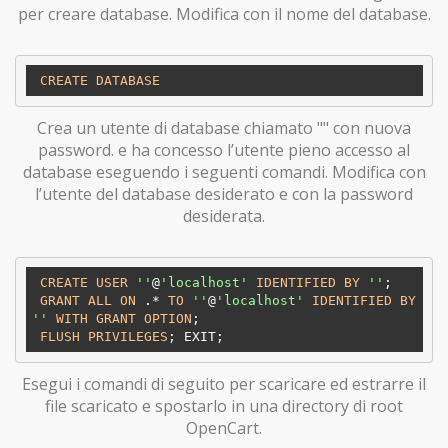
per creare database. Modifica con il nome del database.
CREATE
DATABASE
Crea un utente di database chiamato "" con nuova
password. e ha concesso l’utente pieno accesso al
database eseguendo i seguenti comandi. Modifica con
l’utente del database desiderato e con la password
desiderata.
CREATE
USER
''
@
'localhost'
IDENTIFIED
BY
''
; 

GRANT
ALL
ON
 .* 
TO
''
@
'localhost'
IDENTIFIED
BY
''
WITH
GRANT
OPTION
;

FLUSH
PRIVILEGES
Esegui i comandi di seguito per scaricare ed estrarre il
file scaricato e spostarlo in una directory di root
OpenCart.