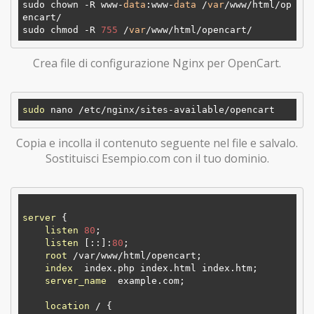
sudo chown -R www-
data
:www-
data
 /
var
/www/html/op
encart/

sudo chmod -R 
755
 /
var
Crea file di configurazione Nginx per OpenCart.
sudo
Copia e incolla il contenuto seguente nel file e salvalo.
Sostituisci Esempio.com con il tuo dominio.
server
 {

listen
80
;

listen
 [::]:
80
;

root
 /var/www/html/opencart;

index
  index.php index.html index.htm;

server_name
  example.com;

location
 / {
