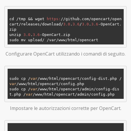
cd /tmp && wget 
https:
/
/github.com/opencart
/open
cart/releases
/download/
3.0
.
3.6
/
3.0
.
3.6
-OpenCart.
zip

unzip 
3.0
.
3.6
-OpenCart.zip

sudo mv upload/ 
/var/www
/html/opencart
Configurare OpenCart utilizzando i comandi di seguito.
sudo cp /
var
/www/html/opencart/config-dist.php /
var
/www/html/opencart/config.php

sudo cp /
var
/www/html/opencart/admin/config-dis
t.php /
var
Impostare le autorizzazioni corrette per OpenCart.