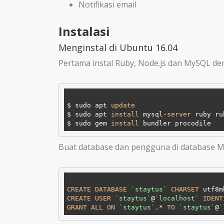
Notifikasi email
Instalasi
Menginstal di Ubuntu 16.04
Pertama instal Ruby, Node.js dan MySQL den
$ sudo apt 
update
$ sudo apt 
install
 mysql-
server
 ruby ru
$ sudo gem 
install
Buat database dan pengguna di database 
CREATE
DATABASE
`staytus`
CHARSET
 utf8m
CREATE
USER
`staytus`
@
`localhost`
IDENT
GRANT
ALL
ON
`staytus`
.* 
TO
`staytus`
@
`