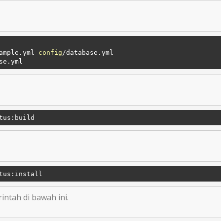
ample.yml 
config
/database.yml

tus:build
tus:install
ntah di bawah ini.