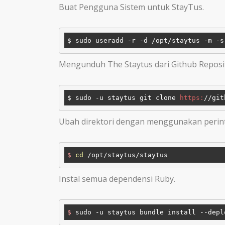
Buat Pengguna Sistem untuk StayTus.
Mengunduh The Staytus dari Github Reposi
$ sudo -u staytus git clone 
https:
/
/git
Ubah direktori dengan menggunakan perinta
$
cd
 /opt/staytus/staytus
Instal semua dependensi Ruby.
$
 sudo -u staytus bundle install --depl