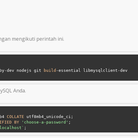
gan mengikuti perintah ini.
by-dev nodejs git 
build
-essential libmysqlclient-dev

MySQL Anda.
b4 
COLLATE
IFIED
BY
'choose-a-password'
localhost`