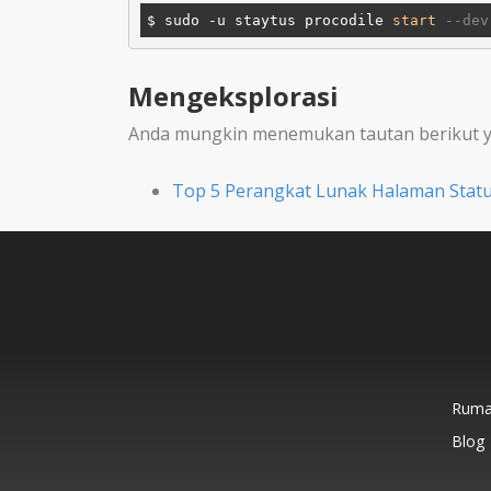
$ sudo -u staytus procodile 
start
--dev
Mengeksplorasi
Anda mungkin menemukan tautan berikut y
Top 5 Perangkat Lunak Halaman Stat
Rum
Blog