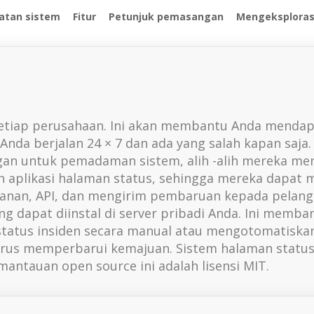
atan sistem
Fitur
Petunjuk pemasangan
Mengeksploras
 setiap perusahaan. Ini akan membantu Anda mend
Anda berjalan 24 × 7 dan ada yang salah kapan saj
gan untuk pemadaman sistem, alih -alih mereka me
an aplikasi halaman status, sehingga mereka dapat
an, API, dan mengirim pembaruan kepada pelangg
ng dapat diinstal di server pribadi Anda. Ini mem
tatus insiden secara manual atau mengotomatiska
erus memperbarui kemajuan. Sistem halaman status
mantauan open source ini adalah lisensi MIT.