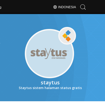
g
INDONESIA
k
staytus
Staytus sistem halaman status gratis