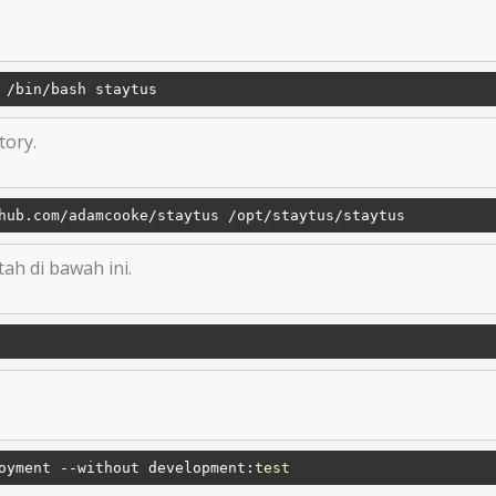
tory.
hub.com/adamcooke
/staytus /opt
/staytus/staytus
h di bawah ini.
oyment --without development:
test