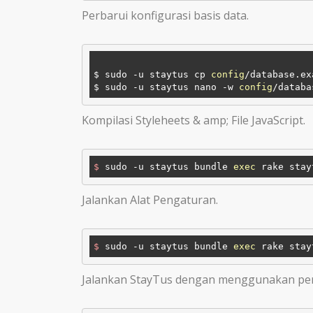
Perbarui konfigurasi basis data.
$ sudo -u staytus cp 
config
/database.ex
$ sudo -u staytus nano -w 
config
Kompilasi Styleheets & amp; File JavaScript.
$
 sudo -u staytus bundle 
exec
 rake stay
Jalankan Alat Pengaturan.
$
 sudo -u staytus bundle 
exec
 rake stay
Jalankan StayTus dengan menggunakan peri