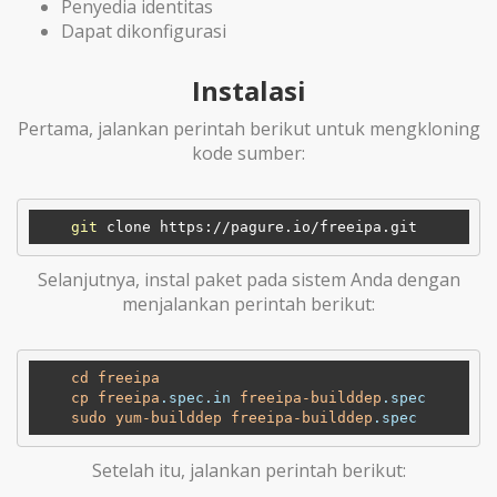
Penyedia identitas
Dapat dikonfigurasi
Instalasi
Pertama, jalankan perintah berikut untuk mengkloning
kode sumber:
git
Selanjutnya, instal paket pada sistem Anda dengan
menjalankan perintah berikut:
cd
freeipa
cp
freeipa
.spec
.in
freeipa-builddep
.spec
sudo
yum-builddep
freeipa-builddep
.spec
Setelah itu, jalankan perintah berikut: