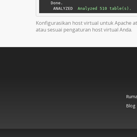
Done.
ANALYZED
Analyzed 510 table(s).
Konfigurasikan host virtual untuk Apache 
atau sesuai pengaturan host virtual Anda.
Rum
Blog