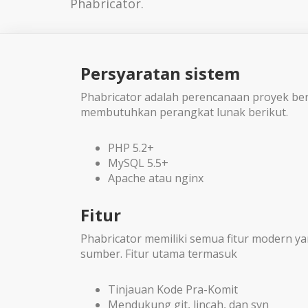
Phabricator.
Persyaratan sistem
Phabricator adalah perencanaan proyek be
membutuhkan perangkat lunak berikut.
PHP 5.2+
MySQL 5.5+
Apache atau nginx
Fitur
Phabricator memiliki semua fitur modern y
sumber. Fitur utama termasuk
Tinjauan Kode Pra-Komit
Mendukung git, lincah, dan svn