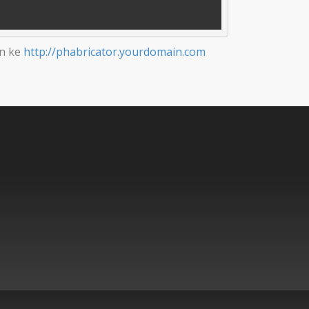
an ke
http://phabricator.yourdomain.com