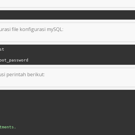
rasi file konfigurasi mySQL:
t

i perintah berikut:
tments.