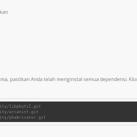
ikan
, pastikan Anda telah menginstal semua dependensi. Klon
ity/libphutil.git
ity/arcanist.git
ity/phabricator.git