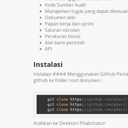
Kode Sumber Audit
Manajemen tugas yang dapat disesua
Dokumen wiki
Papan kerja dan sprint
Saluran obrolan
Peraturan bisnis
Alat baris perintah
API
Instalasi
Instalasi #### Menggunakan GitHub Pertama
github ke folder root dokumen ::
    git 
clone
 https:
//github.com/phacil
    git 
clone
 https:
//github.com/phacil
    git 
clone
 https:
//github.com/phacil
Arahkan ke Direktori Phabricator: