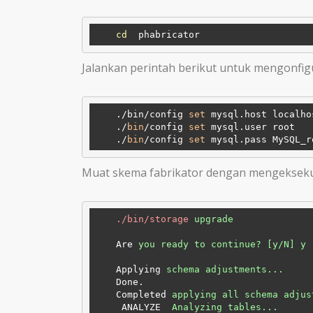
cd
Jalankan perintah berikut untuk mengonfigu
    ./bin/config 
set
 mysql.host localhos
    ./
bin
/config 
set
 mysql.user root

    ./
bin
/config 
set
Muat skema fabrikator dengan mengeksekus
./bin/storage
upgrade
Are
you ready to continue? [y/N] y
Applying
schema adjustments...
Done.
Completed
applying all schema adjus
ANALYZE
Analyzing tables...