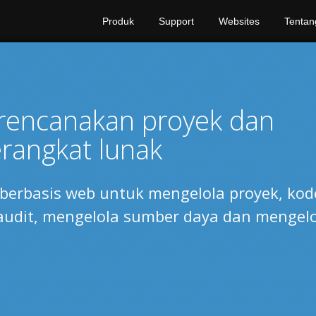
Produk
Support
Websites
Tentan
erencanakan proyek dan
angkat lunak
i berbasis web untuk mengelola proyek, kod
 audit, mengelola sumber daya dan mengel