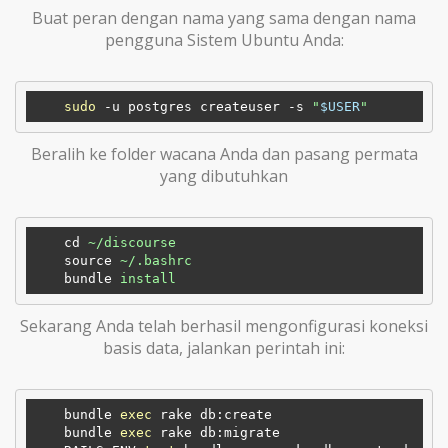
Buat peran dengan nama yang sama dengan nama
pengguna Sistem Ubuntu Anda:
sudo
 -u postgres createuser -s 
"
$USER
"
Beralih ke folder wacana Anda dan pasang permata
yang dibutuhkan
cd
~/discourse 
source
~/.bashrc 
bundle
install
Sekarang Anda telah berhasil mengonfigurasi koneksi
basis data, jalankan perintah ini:
    bundle 
exec
 rake db:create 

    bundle 
exec
 rake db:migrate
