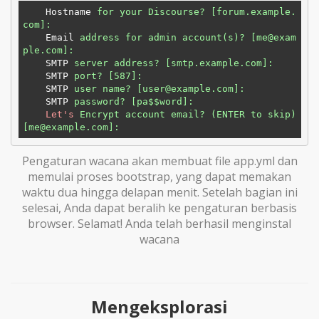
Hostname
for your Discourse? [forum.example.
com]:
Email
address for admin account(s)? [me@exam
ple.com]:
SMTP
server address? [smtp.example.com]:
SMTP
port? [587]:
SMTP
user name? [user@example.com]:
SMTP
password? [pa$$word]:
Let's
Encrypt account email? (ENTER to skip) 
[me@example.com]:
Pengaturan wacana akan membuat file app.yml dan
memulai proses bootstrap, yang dapat memakan
waktu dua hingga delapan menit. Setelah bagian ini
selesai, Anda dapat beralih ke pengaturan berbasis
browser. Selamat! Anda telah berhasil menginstal
wacana
Mengeksplorasi