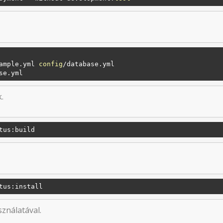
ample.yml 
config
/database.yml

.
tus:build
tus:install
ználatával.