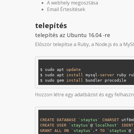
A webhely megosztása
Email Értesítések
telepítés
telepítés az Ubuntu 16.04 -re
Először telepítse a Ruby, a Node.js és a My
$ sudo apt 
update
$ sudo apt 
install
 mysql-
server
 ruby ru
$ sudo gem 
install
Hozzon létre egy adatbázist és egy felhasz
CREATE
DATABASE
`staytus`
CHARSET
 utf8m
CREATE
USER
`staytus`
@
`localhost`
IDENT
GRANT
ALL
ON
`staytus`
.* 
TO
`staytus`
@
`