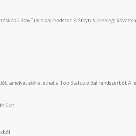
orráskódú StayTus oldalrendszer. A Staytus jelenlegi követel
iót, amelyet előre láthat a Top Status oldal rendszerből. A
felület
ásból