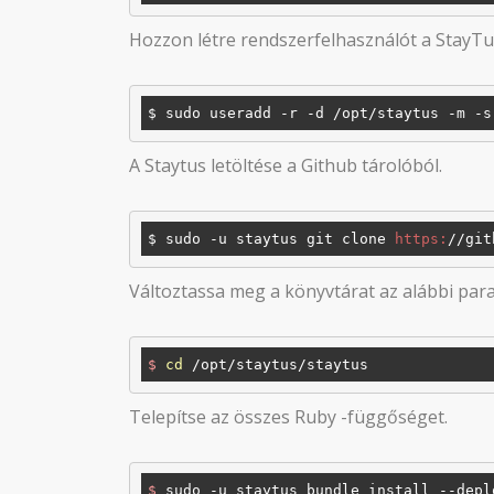
Hozzon létre rendszerfelhasználót a StayT
A Staytus letöltése a Github tárolóból.
$ sudo -u staytus git clone 
https:
/
/git
Változtassa meg a könyvtárat az alábbi para
$
cd
 /opt/staytus/staytus
Telepítse az összes Ruby -függőséget.
$
 sudo -u staytus bundle install --depl