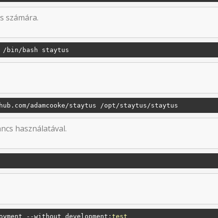
us számára.
hub.com/adamcooke
/staytus /opt
/staytus/staytus
ncs használatával.
oyment --without development:
test