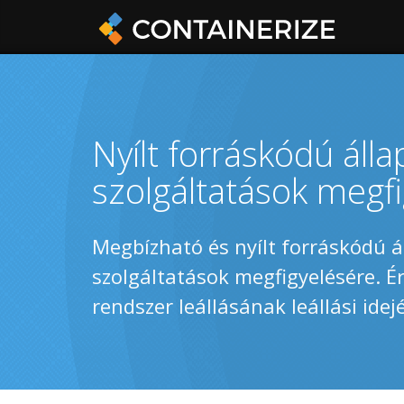
Nyílt forráskódú álla
szolgáltatások megf
Megbízható és nyílt forráskódú á
szolgáltatások megfigyelésére. Ér
rendszer leállásának leállási idejé