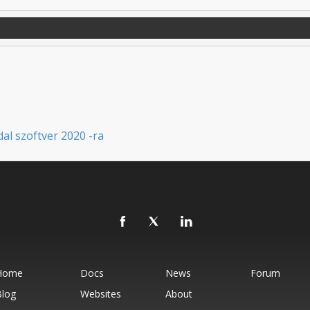
dal szoftver 2020 -ra
Home
Docs
News
Forum
Blog
Websites
About