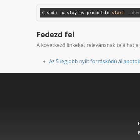
$ sudo -u staytus procodile 
start
--dev
Fedezd fel
A következő linkeket relevánsnak találhatja:
Az 5 legjobb nyílt forráskódú állapotol