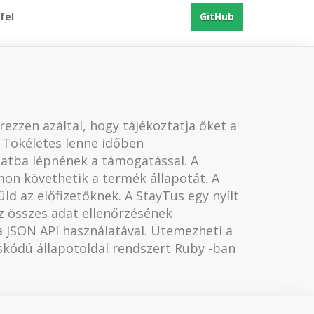
fel
GitHub
rezzen azáltal, hogy tájékoztatja őket a
. Tökéletes lenne időben
latba lépnének a támogatással. A
omon követhetik a termék állapotát. A
üld az előfizetőknek. A StayTus egy nyílt
az összes adat ellenőrzésének
a JSON API használatával. Ütemezheti a
áskódú állapotoldal rendszert Ruby -ban