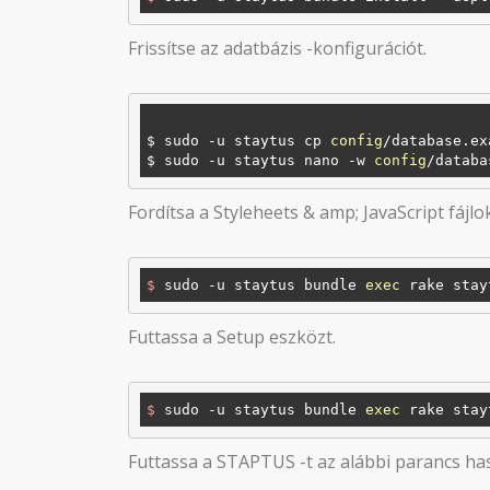
Frissítse az adatbázis -konfigurációt.
$ sudo -u staytus cp 
config
/database.ex
$ sudo -u staytus nano -w 
config
Fordítsa a Styleheets & amp; JavaScript fájlok
$
 sudo -u staytus bundle 
exec
 rake stay
Futtassa a Setup eszközt.
$
 sudo -u staytus bundle 
exec
 rake stay
Futtassa a STAPTUS -t az alábbi parancs has