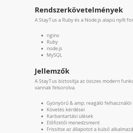
Rendszerkövetelmények
A StayTus a Ruby és a Node.js alapú nyílt f
nginx
Ruby
node.js
MySQL
Jellemzők
A StayTus biztosítja az összes modern funkc
vannak felsorolva.
Gyönyörű & amp; reagáló felhasználói 
Követés kérdései
Karbantartási ülések
Előfizetői menedzsment
Frissítse az állapotot a külső alkalmaz