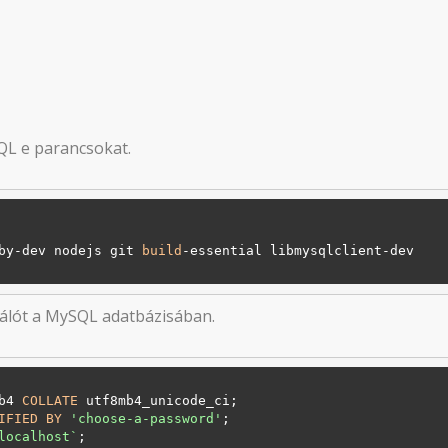
SQL e parancsokat.
by-dev nodejs git 
build
-essential libmysqlclient-dev

nálót a MySQL adatbázisában.
b4 
COLLATE
IFIED
BY
'choose-a-password'
localhost`