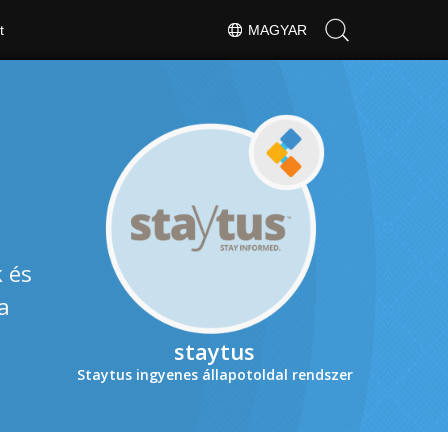
t
MAGYAR
 és
a
staytus
Staytus ingyenes állapotoldal rendszer