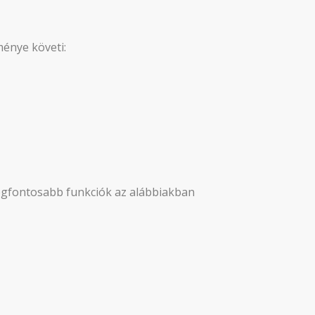
ménye követi:
 legfontosabb funkciók az alábbiakban