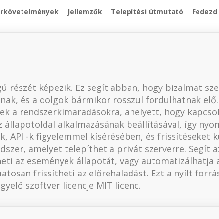
erkövetelmények
Jellemzők
Telepítési útmutató
Fedezd 
ú részét képezik. Ez segít abban, hogy bizalmat sze
utnak, és a dolgok bármikor rosszul fordulhatnak elő
nek a rendszerkimaradásokra, ahelyett, hogy kapcso
z állapotoldal alkalmazásának beállításával, így ny
k, API -k figyelemmel kísérésében, és frissítéseket k
dszer, amelyet telepíthet a privát szerverre. Segít 
eti az események állapotát, vagy automatizálhatja 
osan frissítheti az előrehaladást. Ezt a nyílt forr
gyelő szoftver licencje MIT licenc.