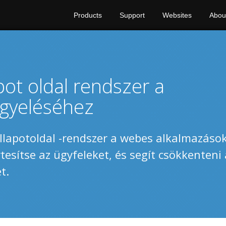
Products
Support
Websites
Abou
pot oldal rendszer a
igyeléséhez
llapotoldal -rendszer a webes alkalmazások
tesítse az ügyfeleket, és segít csökkenteni 
t.