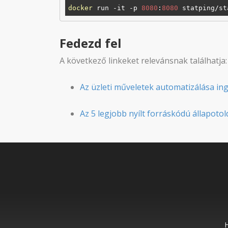
docker
 run -it -p 
8080
:
8080
Fedezd fel
A következő linkeket relevánsnak találhatja:
Az üzleti műveletek automatizálása ing
Az 5 legjobb nyílt forráskódú állapotol