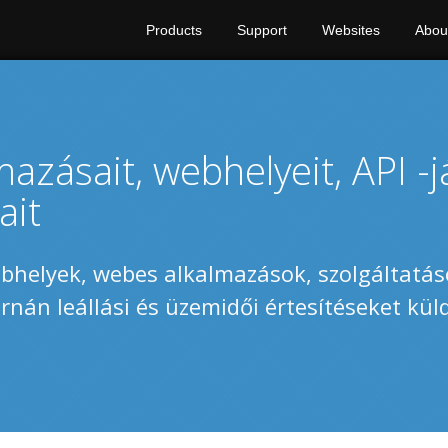
Products
Support
Websites
Abou
azásait, webhelyeit, API -j
ait
ebhelyek, webes alkalmazások, szolgáltatás
rnán leállási és üzemidői értesítéseket küld