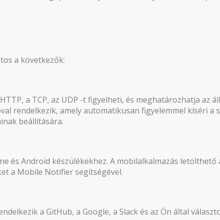
ntos a következők:
a HTTP, a TCP, az UDP -t figyelheti, és meghatározhatja az ál
óval rendelkezik, amely automatikusan figyelemmel kíséri a sz
nak beállítására.
e és Android készülékekhez. A mobilalkalmazás letölthető az
et a Mobile Notifier segítségével.
endelkezik a GitHub, a Google, a Slack és az Ön által válasz