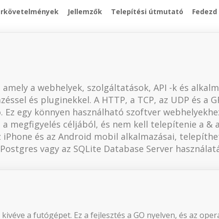
erkövetelmények
Jellemzők
Telepítési útmutató
Fedezd 
, amely a webhelyek, szolgáltatások, API -k és alkal
mzéssel és pluginekkel. A HTTP, a TCP, az UDP és a 
ó. Ez egy könnyen használható szoftver webhelyekhe
a megfigyelés céljából, és nem kell telepítenie a & 
 iPhone és az Android mobil alkalmazásai, telepíthe
a Postgres vagy az SQLite Database Server használatá
 kivéve a futógépet. Ez a fejlesztés a GO nyelven, és az ope