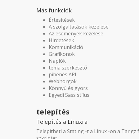
Más funkciók
Értesítések
A szolgáltatások kezelése
Az események kezelése
Hirdetések
Kommunikáció
Grafikonok
Naplók
téma szerkesztő
pihenés API
Webhorgok
Könnyű és gyors
Egyedi Sass stílus
telepítés
Telepítés a Linuxra
Telepítheti a Stating -t a Linux -on a Tar.gz 
szkriptet.