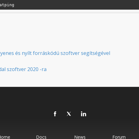
yenes és nyílt forráskódú szoftver segítségével
dal szoftver 2020 -ra
Home
Docs
News
Forum