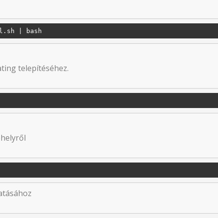
ting telepítéséhez.
helyről
tatásához