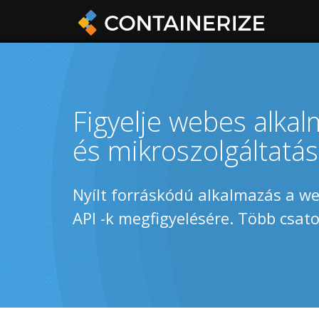
Figyelje webes alkalm
és mikroszolgáltatás
Nyílt forráskódú alkalmazás a w
API -k megfigyelésére. Több csato