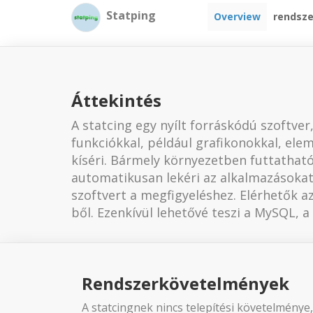
Statping
Overview
rendsz
Áttekintés
A statcing egy nyílt forráskódú szoftver
funkciókkal, például grafikonokkal, ele
kíséri. Bármely környezetben futtathat
automatikusan lekéri az alkalmazásokat 
szoftvert a megfigyeléshez. Elérhetők az
ből. Ezenkívül lehetővé teszi a MySQL, 
Rendszerkövetelmények
A statcingnek nincs telepítési követelménye,