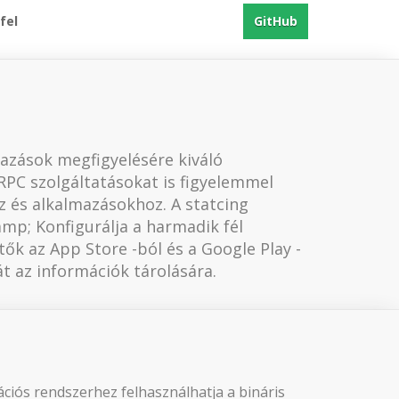
fel
GitHub
mazások megfigyelésére kiváló
GRPC szolgáltatásokat is figyelemmel
z és alkalmazásokhoz. A statcing
amp; Konfigurálja a harmadik fél
tők az App Store -ból és a Google Play -
t az információk tárolására.
rációs rendszerhez felhasználhatja a bináris