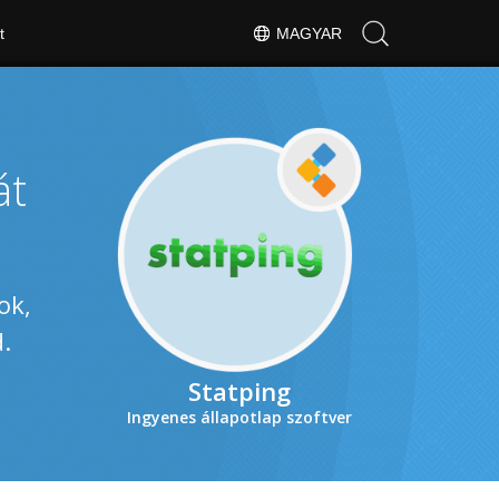
t
MAGYAR
át
ok,
.
Statping
Ingyenes állapotlap szoftver