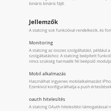
bináris bináris fájlt.
Jellemzők
A statcing sok funkcióval rendelkezik, és fo
Monitoring
A statcing az összes szolgáltatást, például 
szolgáltatáshoz. A statcing beépített funkci
nincs szükség harmadik fél beépülő moduljai
Mobil alkalmazás
Használhat ingyenes mobilalkalmazást iPhon
Ezenkívül konfigurálhatja a push értesítések
oauth hitelesítés
A statcing OAuth hitelesítési támogatással r