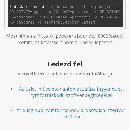
$ docker run -d 
--name cachet --link postgres -e 
DB_DRIVER=pgsql -e DB_HOST=postgres -e DB_DATABA
SE=postgres -e DB_USERNAME=postgres -e DB_PASSWO
RD=postgres -d cachethq/docker:latest
Most lépjen a “http: // ipdockerisboundto: 8000/setup”
elemre, és kövesse a konfigurációk lépéseit.
Fedezd fel
A következő linkeket relevánsnak találhatja:
Az üzleti műveletek automatizálása ingyenes és
nyílt forráskódú szoftver segítségével
Az 5 legjobb nyílt forráskódú állapotoldal szoftver
2020 -ra