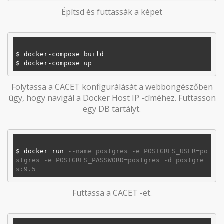
Építsd és futtassák a képet
$ docker-compose build

Folytassa a CACET konfigurálását a webböngészőben
úgy, hogy navigál a Docker Host IP -címéhez. Futtasson
egy DB tartályt.
$ docker run 
--name postgres -e POSTGRES_USER=po
stgres -e POSTGRES_PASSWORD=postgres -d postgre
s:9.5
Futtassa a CACET -et.