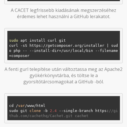
A CACET legfrissebb kiadásának megszerzéséhez
érdemes lehet használni a GitHub lerakatot.
sudo
 apt install curl git

curl -sS https://getcomposer.org/installer | sud
o php -- --install-dir=/usr/local/bin --filename
A fenti gurl telepítése után változtassa meg az Apache2
gyökérkönyvtárba, és töltse le a
gyorsítótárcsomagokat a GitHub -ból.
cd /
var
/www/html

sudo git 
clone
 -b 
2.4
 --single-branch https:
//gi
thub.com/cachethq/Cachet.git cachet