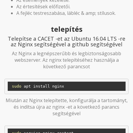
Az értesítések előfizetői.
A fejléc testreszabása, lábléc & amp; stílusok.
telepítés
Telepítse a CACET -et az Ubuntu 16.04 LTS -re
az Nginx segítségével a github segítségével
Az Nginx a legnépszerűbb és legbiztonságosabb
webszerver. Az nginx telepítéséhez használja a
következő parancsot
sudo
Miután az Nginx telepítette, konfigurálja a tartományt,
és indítsa újra az nginx -et a következő parancs
segítségével