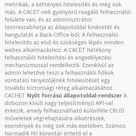
metrikák, a kéttényes hitelesítés és még sok
más. A CACET-nek gyönyörű reagáló felhasználói
felülete van, és az adminisztrátor
testreszabhatja az állapotoldal kinézetét és
hangulatát a Back-Office-ból. A felhasználói
hitelesítés az első és szükséges lépés minden
webes alkalmazáshoz. A CACET hatékony
felhasználói hitelesítési és engedélyezési
mechanizmussal rendelkezik. Ezenkívül az
admin lehetővé teszi a felhasználói fiókok
vontatási tényezőjének hitelesítését egy
további biztonsági réteg alkalmazásához.
CACHET
Nyílt forrású állapotoldal-rendszer
A
dobozon kívüli nagy teljesítményű API-val
érkezik, amely felhasználható különféle CRUD
műveletek végrehajtására alkatrészek,
események és még sok más esetében. Számos
harmadik fél könyvtár érhető el a