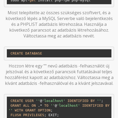
 sudo apt-
get
Most telepítette az összes szükséges szoftvert, és a
következő lépés a MySQL Serverbe való bejelentkezés
és a PHPLIST adatbázis létrehozása. Használja a
következő parancsot az adatbázis létrehozásához.
Változtassa meg az adatbázis nevét.
CREATE
DATABASE
Hozzon létre egy "" nevű adatbázis -felhasználót új
jelszóval. és a következő parancsok futtatásával teljes
hozzáférést kapott az adatbázishoz. Változtassa meg a
kívánt adatbázis -felhasználóval és a kívánt jelszavával.
CREATE
USER
''
@
'localhost'
IDENTIFIED
BY
''
; 

GRANT
ALL
ON
 .* 
TO
''
@
'localhost'
IDENTIFIED
BY
''
WITH
GRANT
OPTION
;

FLUSH
PRIVILEGES