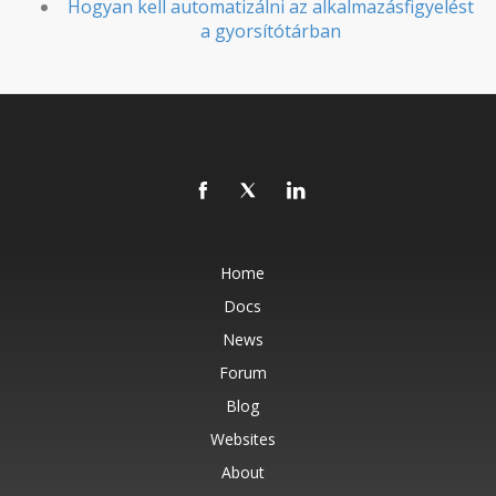
Hogyan kell automatizálni az alkalmazásfigyelést
a gyorsítótárban
Home
Docs
News
Forum
Blog
Websites
About