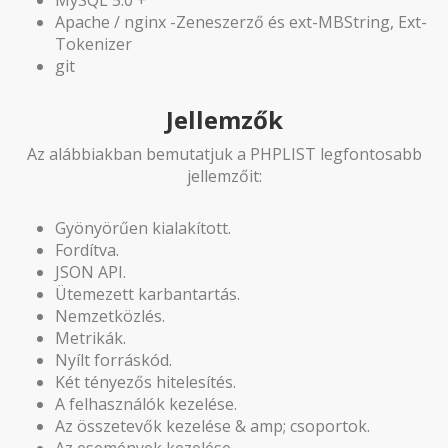
Apache / nginx -Zeneszerző és ext-MBString, Ext-
Tokenizer
git
Jellemzők
Az alábbiakban bemutatjuk a PHPLIST legfontosabb
jellemzőit:
Gyönyörűen kialakított.
Fordítva.
JSON API.
Ütemezett karbantartás.
Nemzetközlés.
Metrikák.
Nyílt forráskód.
Két tényezős hitelesítés.
A felhasználók kezelése.
Az összetevők kezelése & amp; csoportok.
Az események kezelése.