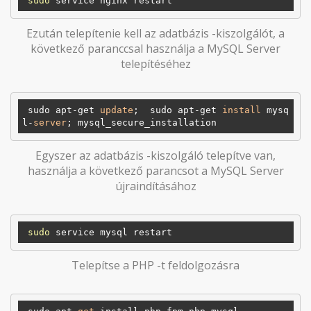
sudo
Ezután telepítenie kell az adatbázis -kiszolgálót, a
következő paranccsal használja a MySQL Server
telepítéséhez
 sudo apt-get 
update
;  sudo apt-get 
install
 mysq
l-
server
Egyszer az adatbázis -kiszolgáló telepítve van,
használja a következő parancsot a MySQL Server
újraindításához
sudo
Telepítse a PHP -t feldolgozásra