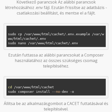
Következő parancsok Az alábbi parancsok
létrehozásához .env fájl. Ezután frissítse az adatbázis -
csatlakozási beállítást, és mentse el a fájlt.
sudo cp 
/var/www/html/cachet/
.env.example 
/var/w
ww/html/cachet/
.env

sudo nano 
/var/www/html/cachet/
Ezután futtassa az alábbi parancsokat a Composer
használatához az összes szükséges csomag
telepítéséhez.
cd
 /var/www/html/cachet

sudo composer install --
no
Állítsa be az alkalmazásgombot a CACET futtatásával és
telepítésével.