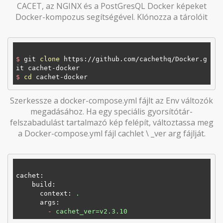
CACET, az NGINX és a PostGresQL Docker képeket
Docker-kompozus segítségével. Klónozza a tárolóit
$
 git 
clone
 https://github.com/cachethq/Docker.g
it cachet-docker
$
cd
 cachet-docker
Szerkessze a docker-compose.yml fájlt az Env változók
megadásához. Ha egy speciális gyorsítótár-
felszabadulást tartalmazó kép felépít, változtassa meg
a Docker-compose.yml fájl cachlet \ _ver arg fájlját.
cachet
:
build
:
context
: 
.
args
:
-
cachet_ver=v2.3.10