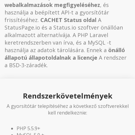
webalkalmazások megfigyeléséhez
, és
használja a beépített API-t a gyorsítótár
frissítéséhez.
CACHET Status oldal
A
StatusPage.io és a Status.io szoftver önállóan
alkalmazott alternatívája. A PHP Laravel
keretrendszerben van írva, és a MySQL -t
használja az adatok tárolására. Ennek a
önálló
állapotú állapotoldalnak a licencje
A rendszer
a BSD-3-záradék.
Rendszerkövetelmények
A gyorsítótár telepítéséhez a következő szoftverekkel
kell rendelkeznie:
PHP 5.5.9+
MySQL 5.0 +