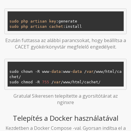
sudo
php
artisan
key
:generate
sudo
php
artisan
cachet
:install
Ezután futtassa az alábbi parancsokat, hogy beállítsa a
CACET gyökérkönyvtár megfelelő engedélyeit.
sudo chown -R www-
data
:www-
data
 /
var
/www/html/ca
chet/

sudo chmod -R 
755
 /
var
Gratula! Sikeresen telepítette a gyorsítótárat az
nginxre
Telepítés a Docker használatával
Kezdetben a Docker Compose -val. Gyorsan indítsa el a