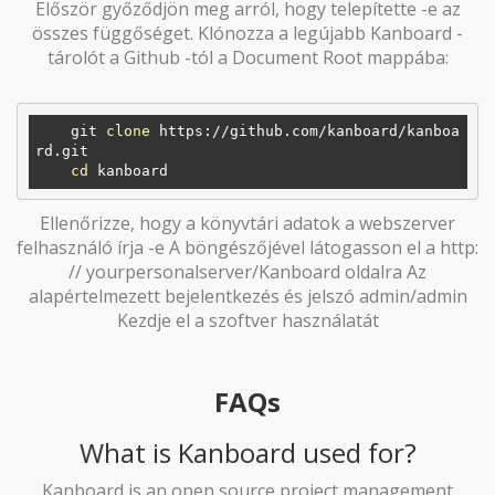
Először győződjön meg arról, hogy telepítette -e az
összes függőséget. Klónozza a legújabb Kanboard -
tárolót a Github -tól a Document Root mappába:
    git 
clone
 https://github.com/kanboard/kanboa
rd.git

cd
Ellenőrizze, hogy a könyvtári adatok a webszerver
felhasználó írja -e A böngészőjével látogasson el a http:
// yourpersonalserver/Kanboard oldalra Az
alapértelmezett bejelentkezés és jelszó admin/admin
Kezdje el a szoftver használatát
FAQs
What is Kanboard used for?
Kanboard is an open source project management