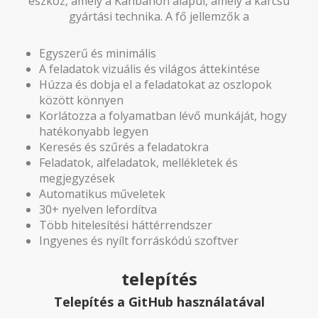
eszköz, amely a Kanbanon alapul, amely a karcsú
gyártási technika. A fő jellemzők a
Egyszerű és minimális
A feladatok vizuális és világos áttekintése
Húzza és dobja el a feladatokat az oszlopok
között könnyen
Korlátozza a folyamatban lévő munkáját, hogy
hatékonyabb legyen
Keresés és szűrés a feladatokra
Feladatok, alfeladatok, mellékletek és
megjegyzések
Automatikus műveletek
30+ nyelven lefordítva
Több hitelesítési háttérrendszer
Ingyenes és nyílt forráskódú szoftver
telepítés
Telepítés a GitHub használatával