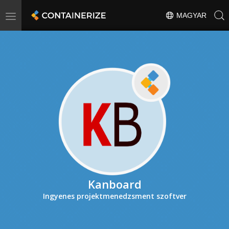
Toggle
MAGYAR
navigation
Kanboard
Ingyenes projektmenedzsment szoftver