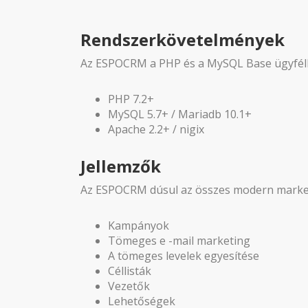
Rendszerkövetelmények
Az ESPOCRM a PHP és a MySQL Base ügyfélka
PHP 7.2+
MySQL 5.7+ / Mariadb 10.1+
Apache 2.2+ / nigix
Jellemzők
Az ESPOCRM dúsul az összes modern marketin
Kampányok
Tömeges e -mail marketing
A tömeges levelek egyesítése
Céllisták
Vezetők
Lehetőségek