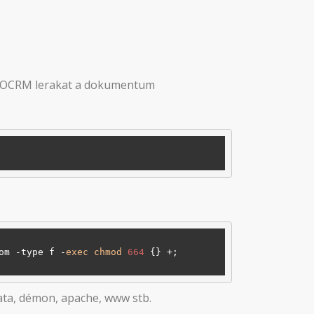
ESPOCRM lerakat a dokumentum
om -type f -
exec
chmod
664
 {} +;

data, démon, apache, www stb.