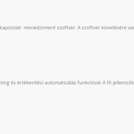
pcsolat -menedzsment szoftver. A szoftver követésére va
g és értékesítési automatizálás funkcióval. A fő jellemzők