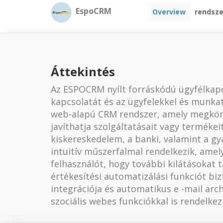
EspoCRM
Overview
rendsz
Áttekintés
Az ESPOCRM nyílt forráskódú ügyfélkapc
kapcsolatát és az ügyfelekkel és munkat
web-alapú CRM rendszer, amely megkönny
javíthatja szolgáltatásait vagy termékei
kiskereskedelem, a banki, valamint a gy
intuitív műszerfalmal rendelkezik, amel
felhasználót, hogy további kilátásokat t
értékesítési automatizálási funkciót biz
integrációja és automatikus e -mail arc
szociális webes funkciókkal is rendelkez