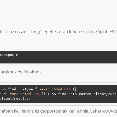
ette -e az összes függőséget. Ezután klónozza a legújabb 
/espocrm

tárakhoz és fájlokhoz
 && find . -type f -
exec
chmod
644
 {} +;

pe d -
exec
chmod
775
 {} + && find data custom client/cust
onában kell lennie és csoportosnak kell lennie. Lehet www-