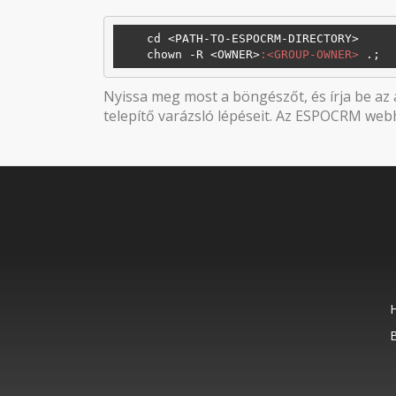
    cd <PATH-TO-ESPOCRM-DIRECTORY> 

    chown -R <OWNER>
:<GROUP-OWNER>
Nyissa meg most a böngészőt, és írja be az
telepítő varázsló lépéseit. Az ESPOCRM webh