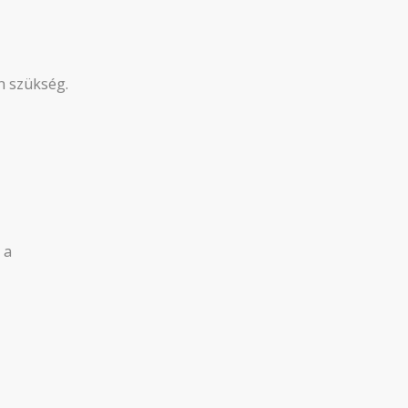
n szükség.
 a