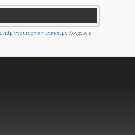
z.
http://yourdomain.com/espo
Kövesse a