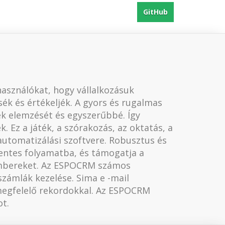
GitHub
asználókat, hogy vállalkozásuk
ék és értékeljék. A gyors és rugalmas
k elemzését és egyszerűbbé. Így
. Ez a játék, a szórakozás, az oktatás, a
automatizálási szoftvere. Robusztus és
mentes folyamatba, és támogatja a
és embereket. Az ESPOCRM számos
 számlák kezelése. Sima e -mail
a megfelelő rekordokkal. Az ESPOCRM
ot.