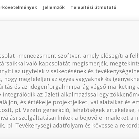
erkövetelmények
Jellemzők
Telepítési útmutató
solat -menedzsment szoftver, amely elősegíti a felh
ársaikkal való kapcsolatát megismerjék, megtekints
íti az ügyfelek viselkedésének és tevékenységeine
t, hogy megfeleljen az egyes vágyaknak és igényeknek
ártás és az idegenforgalmi iparág végső marketing 
y integrálódik az üzleti alkalmazással egy zökkenő
aláljon, és értékelje projektjeiket, vállalataikat 
tosít, pl. Vezető generáció, lehetőségek értékelése,
hiválási szolgáltatásai linkek a bejövő e -maileket 
ik, pl. Tevékenységi adatfolyam és kövesse a rekord