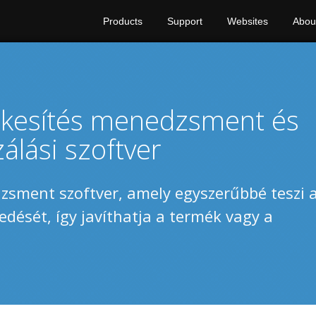
Products
Support
Websites
Abou
tékesítés menedzsment és
álási szoftver
zsment szoftver, amely egyszerűbbé teszi 
edését, így javíthatja a termék vagy a