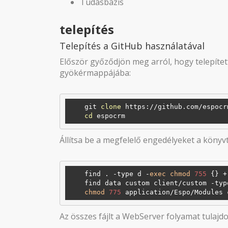
Tudásbázis
telepítés
Telepítés a GitHub használatával
Először győződjön meg arról, hogy telepít
gyökérmappájába:
    git 
clone
 https://github.com/espocrm
cd
Állítsa be a megfelelő engedélyeket a könyv
    find . -type d -
exec
chmod
755
 {} +
    find data custom client/custom -ty
chmod
775
Az összes fájlt a WebServer folyamat tulajd