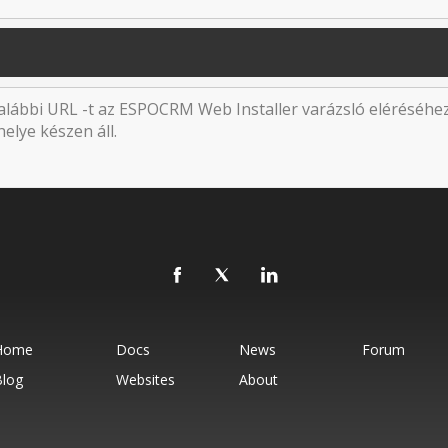
 alábbi URL -t az ESPOCRM Web Installer varázsló eléréséhe
elye készen áll.
Home
Docs
News
Forum
Blog
Websites
About