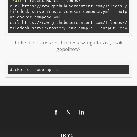
mkdir
 tiledesk && cd tiledesk

curl https://raw.githubusercontent.com/Tiledesk/
tiledesk-server/master/docker-compose.yml --outp
ut docker-compose.yml

curl https://raw.githubusercontent.com/Tiledesk/
Indítsa el az összes Tiledesk szolgáltatást, csak
gépelhető:
Home