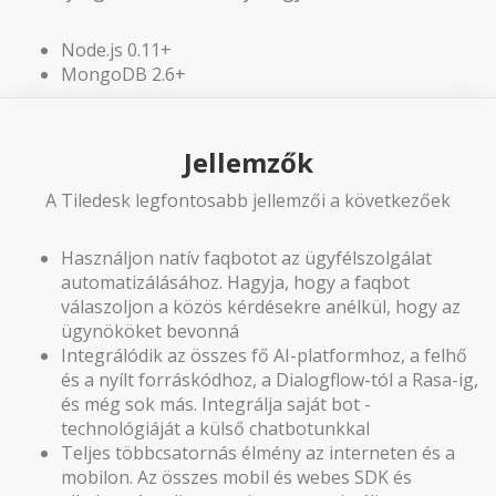
Node.js 0.11+
MongoDB 2.6+
Jellemzők
A Tiledesk legfontosabb jellemzői a következőek
Használjon natív faqbotot az ügyfélszolgálat
automatizálásához. Hagyja, hogy a faqbot
válaszoljon a közös kérdésekre anélkül, hogy az
ügynököket bevonná
Integrálódik az összes fő AI-platformhoz, a felhő
és a nyílt forráskódhoz, a Dialogflow-tól a Rasa-ig,
és még sok más. Integrálja saját bot -
technológiáját a külső chatbotunkkal
Teljes többcsatornás élmény az interneten és a
mobilon. Az összes mobil és webes SDK és