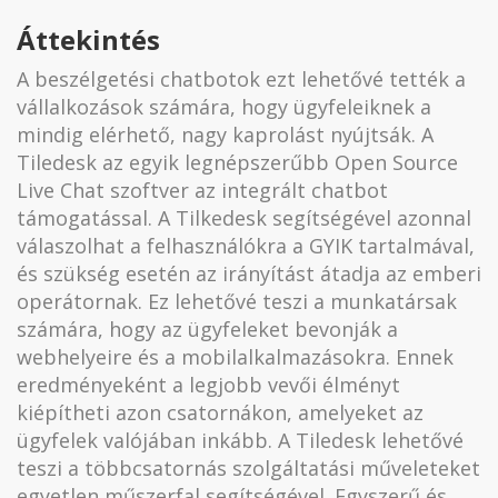
Áttekintés
A beszélgetési chatbotok ezt lehetővé tették a
vállalkozások számára, hogy ügyfeleiknek a
mindig elérhető, nagy kaprolást nyújtsák. A
Tiledesk az egyik legnépszerűbb Open Source
Live Chat szoftver az integrált chatbot
támogatással. A Tilkedesk segítségével azonnal
válaszolhat a felhasználókra a GYIK tartalmával,
és szükség esetén az irányítást átadja az emberi
operátornak. Ez lehetővé teszi a munkatársak
számára, hogy az ügyfeleket bevonják a
webhelyeire és a mobilalkalmazásokra. Ennek
eredményeként a legjobb vevői élményt
kiépítheti azon csatornákon, amelyeket az
ügyfelek valójában inkább. A Tiledesk lehetővé
teszi a többcsatornás szolgáltatási műveleteket
egyetlen műszerfal segítségével. Egyszerű és