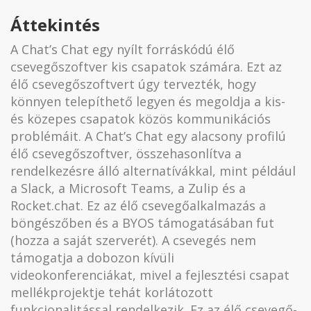
Áttekintés
A Chat’s Chat egy nyílt forráskódú élő
csevegőszoftver kis csapatok számára. Ezt az
élő csevegőszoftvert úgy tervezték, hogy
könnyen telepíthető legyen és megoldja a kis-
és közepes csapatok közös kommunikációs
problémáit. A Chat’s Chat egy alacsony profilú
élő csevegőszoftver, összehasonlítva a
rendelkezésre álló alternatívákkal, mint például
a Slack, a Microsoft Teams, a Zulip és a
Rocket.chat. Ez az élő csevegőalkalmazás a
böngészőben és a BYOS támogatásában fut
(hozza a saját szerverét). A csevegés nem
támogatja a dobozon kívüli
videokonferenciákat, mivel a fejlesztési csapat
mellékprojektje tehát korlátozott
funkcionalitással rendelkezik. Ez az élő csevegő-