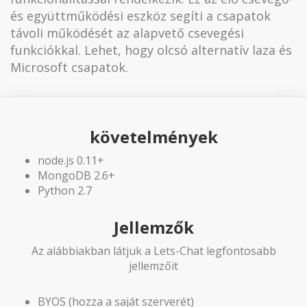
és együttműködési eszköz segíti a csapatok
távoli működését az alapvető csevegési
funkciókkal. Lehet, hogy olcsó alternatív laza és
Microsoft csapatok.
követelmények
node.js 0.11+
MongoDB 2.6+
Python 2.7
Jellemzők
Az alábbiakban látjuk a Lets-Chat legfontosabb
jellemzőit
BYOS (hozza a saját szerverét)