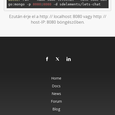
go:mongo -p 
8080
:
8080
Ezután érje el a http: // localhost: 8080 vagy http: //
host-IP: 8080 böngészőben.
Home
Docs
News
Forum
Blog