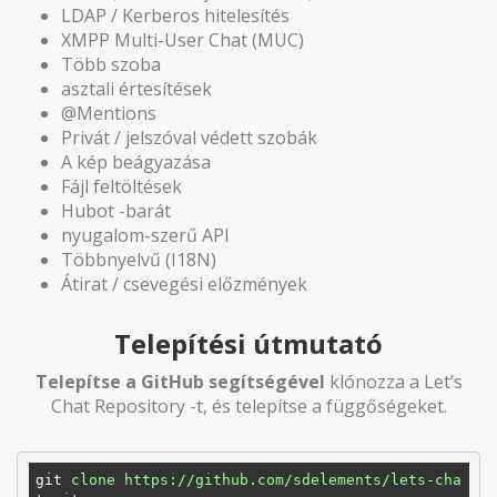
LDAP / Kerberos hitelesítés
XMPP Multi-User Chat (MUC)
Több szoba
asztali értesítések
@Mentions
Privát / jelszóval védett szobák
A kép beágyazása
Fájl feltöltések
Hubot -barát
nyugalom-szerű API
Többnyelvű (I18N)
Átirat / csevegési előzmények
Telepítési útmutató
Telepítse a GitHub segítségével
klónozza a Let’s
Chat Repository -t, és telepítse a függőségeket.
git
clone https://github.com/sdelements/lets-cha