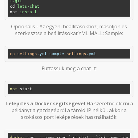
t.git
cd
lets-chat
npm
install
Opcionális - Az egyéni beállításokhoz, másoljon és
szerkesztse a beállításokat.YML.MALL: Sample:
cp
settings
.yml
.sample
settings
.yml
Futtassuk meg a chat -t:
npm
Telepítés a Docker segítségével
Ha szeretné elérni a
példányt a gazdagépről a tároló IP nélkül, akkor a
szokásos port leképezések használhatók:
docker
 run  --name some-letschat --link some-mon