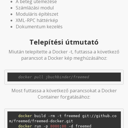
A beteg ütemezése
Számlázási modul
Moduláris építészet
XML-RPC háttérkép
Dokumentum kezelés
Telepítési útmutató
Miután telepítette a Docker -t, futtassa a következő
parancsot a Docker kép meghúzásához:
Most futtassa a következő parancsokat a Docker
Container forgatásához:
docker
 build -rm -t freemed git://github.co
m/freemed/freemed-docker.git

docker
 run -p 
8080
:
80