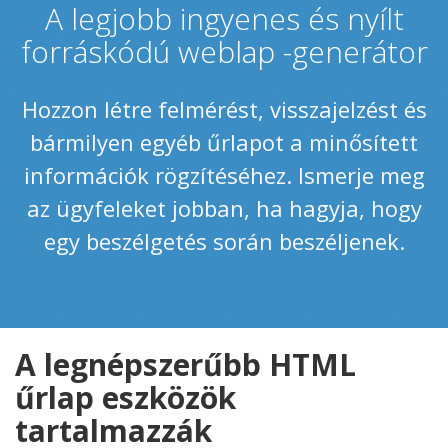
A legjobb ingyenes és nyílt
forráskódú weblap -generátor
Hozzon létre felmérést, visszajelzést és
bármilyen egyéb űrlapot a minősített
információk rögzítéséhez. Ismerje meg
az ügyfeleket jobban, ha hagyja, hogy
egy beszélgetés során beszéljenek.
A legnépszerűbb HTML
űrlap eszközök
tartalmazzák