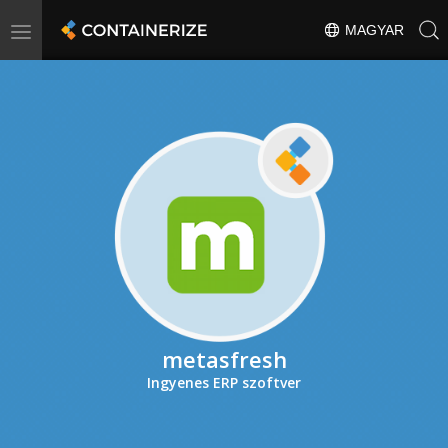
Toggle
MAGYAR
navigation
metasfresh
Ingyenes ERP szoftver