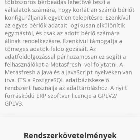
többszörös bérbeadás lehetővé teszi a
vállalatok számára, hogy korlátlan számú bérlőt
konfiguráljanak egyetlen telepítésre. Ezenkívül
az egyes bérlők adatait logikusan elkülönítik
egymástól, és csak az adott bérlő számára
állnak rendelkezésre. Ezenkívül támogatja a
tömeges adatok feldolgozását. Az
adatfeldolgozással párhuzamosan ez segíti a
felhasználókat a Metasfresh -vel folytatni. A
Metasfresh a Java és a JavaScript nyelveken van
írva. ITS a PostgreSQL adatbáziskezelő
rendszert használja az adattároláshoz. A nyílt
forráskódú ERP szoftver licencje a GPLV2/
GPLV3.
Rendszerkövetelmények