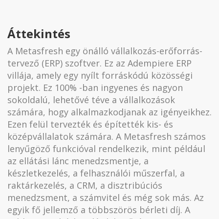
Áttekintés
A Metasfresh egy önálló vállalkozás-erőforrás-
tervező (ERP) szoftver. Ez az Adempiere ERP
villája, amely egy nyílt forráskódú közösségi
projekt. Ez 100% -ban ingyenes és nagyon
sokoldalú, lehetővé téve a vállalkozások
számára, hogy alkalmazkodjanak az igényeikhez.
Ezen felül tervezték és építették kis- és
középvállalatok számára. A Metasfresh számos
lenyűgöző funkcióval rendelkezik, mint például
az ellátási lánc menedzsmentje, a
készletkezelés, a felhasználói műszerfal, a
raktárkezelés, a CRM, a disztribúciós
menedzsment, a számvitel és még sok más. Az
egyik fő jellemző a többszörös bérleti díj. A