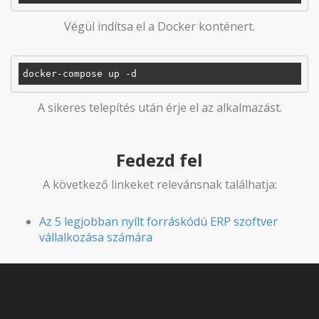
Végül indítsa el a Docker konténert.
A sikeres telepítés után érje el az alkalmazást.
Fedezd fel
A következő linkeket relevánsnak találhatja:
Az 5 legjobban nyílt forráskódú ERP szoftver
vállalkozása számára