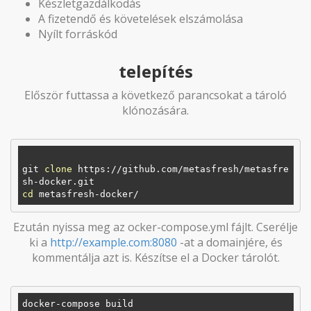
Készletgazdálkodás
A fizetendő és követelések elszámolása
Nyílt forráskód
telepítés
Először futtassa a következő parancsokat a tároló
klónozására.
git 
clone
 https://github.com/metasfresh/metasfre
cd
Ezután nyissa meg az ocker-compose.yml fájlt. Cserélje
ki a
http://example.com:8080
-at a domainjére, és
kommentálja azt is. Készítse el a Docker tárolót.