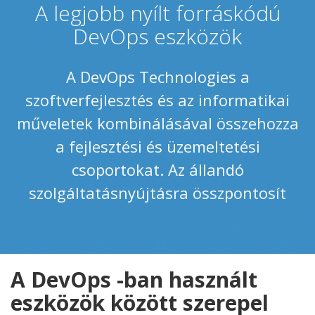
A legjobb nyílt forráskódú
DevOps eszközök
A DevOps Technologies a
szoftverfejlesztés és az informatikai
műveletek kombinálásával összehozza
a fejlesztési és üzemeltetési
csoportokat. Az állandó
szolgáltatásnyújtásra összpontosít
A DevOps -ban használt
eszközök között szerepel