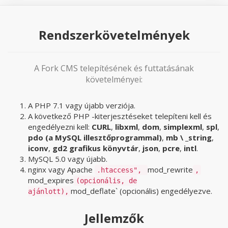
Rendszerkövetelmények
A Fork CMS telepítésének és futtatásának
követelményei:
A PHP 7.1 vagy újabb verziója.
A következő PHP -kiterjesztéseket telepíteni kell és
engedélyezni kell:
CURL
,
libxml
,
dom
,
simplexml
,
spl
,
pdo (a MySQL illesztőprogrammal)
,
mb \ _string
,
iconv
,
gd2 grafikus könyvtár
,
json
,
pcre
,
intl
.
MySQL 5.0 vagy újabb.
nginx vagy Apache
mod_rewrite
.htaccess",
,
mod_expires
(opcionális, de
mod_deflate` (opcionális) engedélyezve.
ajánlott),
Jellemzők