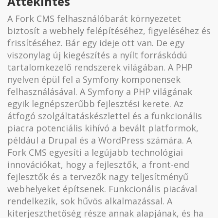
Áttekintés
A Fork CMS felhasználóbarát környezetet
biztosít a webhely felépítéséhez, figyeléséhez és
frissítéséhez. Bár egy ideje ott van. De egy
viszonylag új kiegészítés a nyílt forráskódú
tartalomkezelő rendszerek világában. A PHP
nyelven épül fel a Symfony komponensek
felhasználásával. A Symfony a PHP világának
egyik legnépszerűbb fejlesztési kerete. Az
átfogó szolgáltatáskészlettel és a funkcionális
piacra potenciális kihívó a bevált platformok,
például a Drupal és a WordPress számára. A
Fork CMS egyesíti a legújabb technológiai
innovációkat, hogy a fejlesztők, a front-end
fejlesztők és a tervezők nagy teljesítményű
webhelyeket építsenek. Funkcionális piacával
rendelkezik, sok hűvös alkalmazással. A
kiterjeszthetőség része annak alapjának, és ha