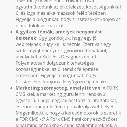
a webhely bővítéséhez. Folyamatosan
együttműködünk az elkötelezett közösségünkkel
új és izgalmas alkalmazások felépítésében.
Figyelje a blogunkat, hogy frissítéseket kapjon az
új modulok verziójáról.
A gyilkos témák, amelyek benyomást
keltenek:
Úgy gondoljuk, hogy egy jó
webhelynek is így kell kinéznie. Ezért van egy
széles gyűjteményünk gyönyörű témákból,
amelyeket a Kick-Ass Designers épített.
Folyamatosan dolgozunk tehetséges
közösségünkkel az új témák felépítése
érdekében. Figyelje a blogunkat, hogy
frissítéseket kapjon a lenyűgöző új témákról.
Marketing szörnyeteg, amely itt van:
A FORK
CMS -sel, a marketing guru lenni rendkívül
egyszerű. Tudja meg, mi ösztönzi a látogatókat,
és ennek megfelelően optimalizálja webhelyét.
Megemlítettük, hogy a keresőmotorok is szeretik
a FOR CMS -t? A Fork CMS hatékony eszközöket
kínál mind kezdőknek, mind szakembereknek. A