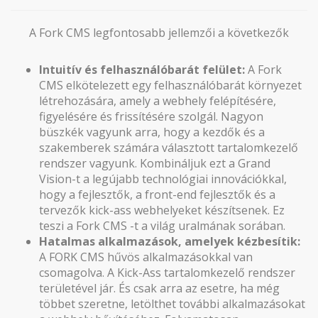
A Fork CMS legfontosabb jellemzői a következők
Intuitív és felhasználóbarát felület:
A Fork
CMS elkötelezett egy felhasználóbarát környezet
létrehozására, amely a webhely felépítésére,
figyelésére és frissítésére szolgál. Nagyon
büszkék vagyunk arra, hogy a kezdők és a
szakemberek számára választott tartalomkezelő
rendszer vagyunk. Kombináljuk ezt a Grand
Vision-t a legújabb technológiai innovációkkal,
hogy a fejlesztők, a front-end fejlesztők és a
tervezők kick-ass webhelyeket készítsenek. Ez
teszi a Fork CMS -t a világ uralmának sorában.
Hatalmas alkalmazások, amelyek kézbesítik:
A FORK CMS hűvös alkalmazásokkal van
csomagolva. A Kick-Ass tartalomkezelő rendszer
területével jár. És csak arra az esetre, ha még
többet szeretne, letölthet további alkalmazásokat