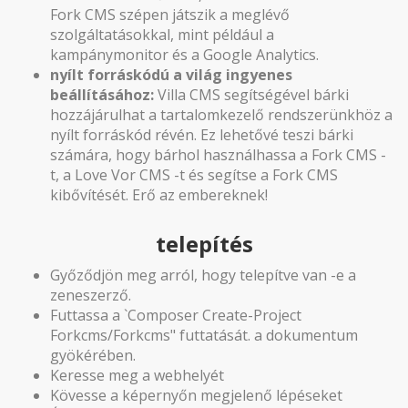
Fork CMS szépen játszik a meglévő
szolgáltatásokkal, mint például a
kampánymonitor és a Google Analytics.
nyílt forráskódú a világ ingyenes
beállításához:
Villa CMS segítségével bárki
hozzájárulhat a tartalomkezelő rendszerünkhöz a
nyílt forráskód révén. Ez lehetővé teszi bárki
számára, hogy bárhol használhassa a Fork CMS -
t, a Love Vor CMS -t és segítse a Fork CMS
kibővítését. Erő az embereknek!
telepítés
Győződjön meg arról, hogy telepítve van -e a
zeneszerző.
Futtassa a `Composer Create-Project
Forkcms/Forkcms" futtatását. a dokumentum
gyökérében.
Keresse meg a webhelyét
Kövesse a képernyőn megjelenő lépéseket