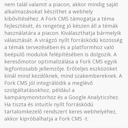
nem talál valamit a piacon, akkor mindig saját
alkalmazásokat készíthet a webhely
kibővítéséhez. A Fork CMS támogatja a téma
fejlesztését, és rengeteg jó készen áll a témák
használatára a piacon. Kiválaszthatja bármelyik
választását. A virágzó nyílt forráskódú közösség
a témák tervezésében és a platformhoz való
beépülő modulok felépítésében is dolgozik. A
keresőmotor optimalizálása a Fork CMS egyik
legfontosabb jellemzője. Erőteljes eszközöket
kínál mind kezdőknek, mind szakembereknek. A
Fork CMS jól integrálódik a meglévő
szolgáltatásokhoz, például a
kampánymonitorhoz és a Google Analyticshez.
Ha tiszta és intuitív nyílt forráskódú
tartalomkezelő rendszert keres webhelyéhez,
akkor kipróbálhatja a Fork CMS -t.